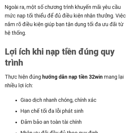
Ngoài ra, một số chương trình khuyến mãi yêu cầu
mức nạp tối thiểu để đủ điều kiện nhận thưởng. Việc
nắm rõ điều kiện giúp bạn tận dụng tối đa ưu đãi từ
hệ thống.
Lợi ích khi nạp tiền đúng quy
trình
Thực hiện đúng
hướng dẫn nạp tiền 32win
mang lại
nhiều lợi ích:
Giao dịch nhanh chóng, chính xác
Hạn chế tối đa lỗi phát sinh
Đảm bảo an toàn tài chính