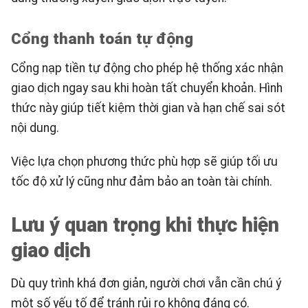
Cổng thanh toán tự động
Cổng nạp tiền tự động cho phép hệ thống xác nhận
giao dịch ngay sau khi hoàn tất chuyển khoản. Hình
thức này giúp tiết kiệm thời gian và hạn chế sai sót
nội dung.
Việc lựa chọn phương thức phù hợp sẽ giúp tối ưu
tốc độ xử lý cũng như đảm bảo an toàn tài chính.
Lưu ý quan trọng khi thực hiện
giao dịch
Dù quy trình khá đơn giản, người chơi vẫn cần chú ý
một số yếu tố để tránh rủi ro không đáng có.