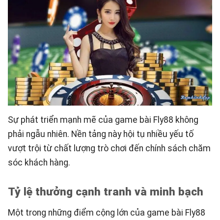
Sự phát triển mạnh mẽ của game bài Fly88 không
phải ngẫu nhiên. Nền tảng này hội tụ nhiều yếu tố
vượt trội từ chất lượng trò chơi đến chính sách chăm
sóc khách hàng.
Tỷ lệ thưởng cạnh tranh và minh bạch
Một trong những điểm cộng lớn của game bài Fly88