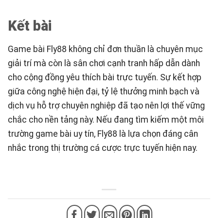
Kết bài
Game bài Fly88 không chỉ đơn thuần là chuyên mục
giải trí mà còn là sân chơi cạnh tranh hấp dẫn dành
cho cộng đồng yêu thích bài trực tuyến. Sự kết hợp
giữa công nghệ hiện đại, tỷ lệ thưởng minh bạch và
dịch vụ hỗ trợ chuyên nghiệp đã tạo nên lợi thế vững
chắc cho nền tảng này. Nếu đang tìm kiếm một môi
trường game bài uy tín, Fly88 là lựa chọn đáng cân
nhắc trong thị trường cá cược trực tuyến hiện nay.