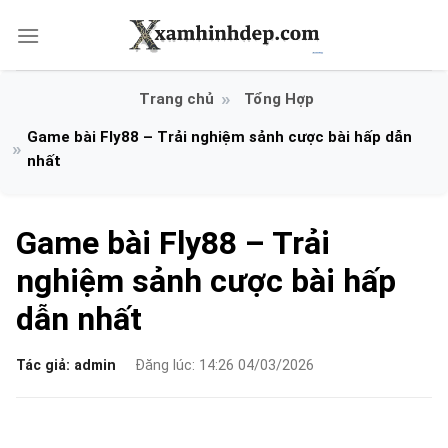
Bỏ
qua
nội
dung
Tổng Hợp
Game bài Fly88 – Trải nghiệm sảnh cược bài hấp dẫn
nhất
Game bài Fly88 – Trải
nghiệm sảnh cược bài hấp
dẫn nhất
Tác giả:
admin
Đăng lúc: 14:26 04/03/2026