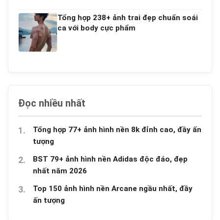
Tổng hợp 238+ ảnh trai đẹp chuẩn soái
ca với body cực phẩm
Đọc nhiều nhất
Tổng hợp 77+ ảnh hình nền 8k đỉnh cao, đầy ấn
tượng
BST 79+ ảnh hình nền Adidas độc đáo, đẹp
nhất năm 2026
Top 150 ảnh hình nền Arcane ngầu nhất, đầy
ấn tượng