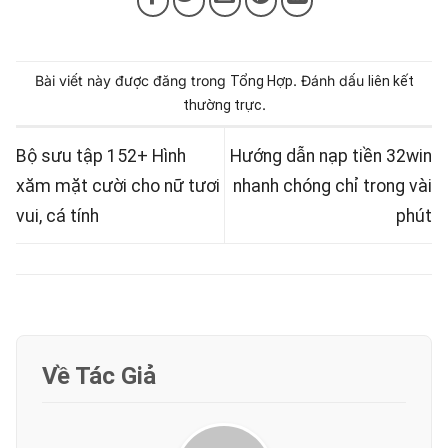
Bài viết này được đăng trong
. Đánh dấu
Tổng Hợp
liên kết
.
thường trực
Bộ sưu tập 152+ Hình
Hướng dẫn nạp tiền 32win
xăm mặt cười cho nữ tươi
nhanh chóng chỉ trong vài
vui, cá tính
phút
Về Tác Giả