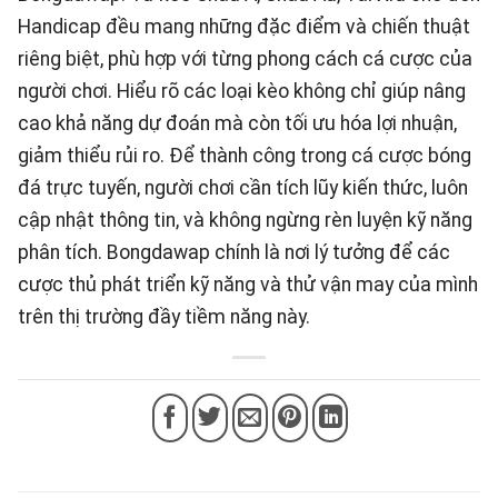
Handicap đều mang những đặc điểm và chiến thuật
riêng biệt, phù hợp với từng phong cách cá cược của
người chơi. Hiểu rõ các loại kèo không chỉ giúp nâng
cao khả năng dự đoán mà còn tối ưu hóa lợi nhuận,
giảm thiểu rủi ro. Để thành công trong cá cược bóng
đá trực tuyến, người chơi cần tích lũy kiến thức, luôn
cập nhật thông tin, và không ngừng rèn luyện kỹ năng
phân tích. Bongdawap chính là nơi lý tưởng để các
cược thủ phát triển kỹ năng và thử vận may của mình
trên thị trường đầy tiềm năng này.