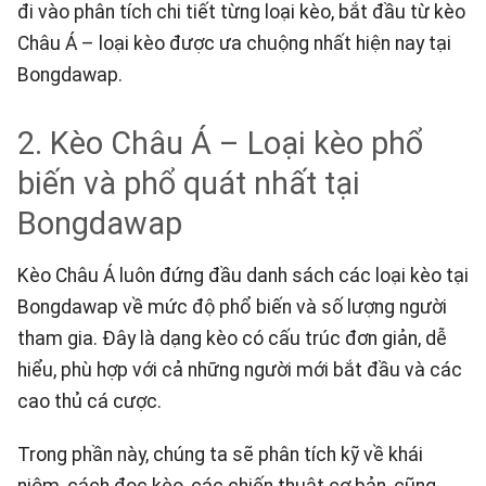
đi vào phân tích chi tiết từng loại kèo, bắt đầu từ kèo
Châu Á – loại kèo được ưa chuộng nhất hiện nay tại
Bongdawap.
2. Kèo Châu Á – Loại kèo phổ
biến và phổ quát nhất tại
Bongdawap
Kèo Châu Á luôn đứng đầu danh sách các loại kèo tại
Bongdawap về mức độ phổ biến và số lượng người
tham gia. Đây là dạng kèo có cấu trúc đơn giản, dễ
hiểu, phù hợp với cả những người mới bắt đầu và các
cao thủ cá cược.
Trong phần này, chúng ta sẽ phân tích kỹ về khái
niệ
m, cách đọc kèo, các chiến thuật cơ bản, cũng