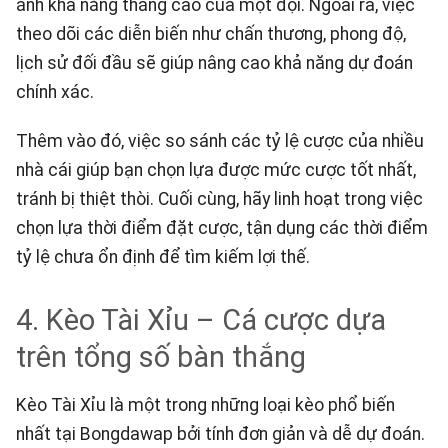
ánh khả năng thắng cao của một đội. Ngoài ra, việc
theo dõi các diễn biến như chấn thương, phong độ,
lịch sử đối đầu sẽ giúp nâng cao khả năng dự đoán
chính xác.
Thêm vào đó, việc so sánh các tỷ lệ cược của nhiều
nhà cái giúp bạn chọn lựa được mức cược tốt nhất,
tránh bị thiệt thòi. Cuối cùng, hãy linh hoạt trong việc
chọn lựa thời điểm đặt cược, tận dụng các thời điểm
tỷ lệ chưa ổn định để tìm kiếm lợi thế.
4. Kèo Tài Xỉu – Cá cược dựa
trên tổng số bàn thắng
Kèo Tài Xỉu là một trong những loại kèo phổ biến
nhất tại Bongdawap bởi tính đơn giản và dễ dự đoán.