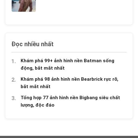
Đọc nhiều nhất
Khám phá 99+ ảnh hình nền Batman sống
động, bắt mắt nhất
Khám phá 98 ảnh hình nền Bearbrick rực rỡ,
bắt mắt nhất
Tổng hợp 77 ảnh hình nền Bigbang siêu chất
lượng, độc đáo