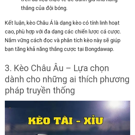
thắng của đội bóng.
Kết luận, kèo Châu Á là dạng kèo có tính linh hoạt
cao, phù hợp với đa dạng các chiến lược cá cược.
Nắm vững cách đọc và phân tích kèo này sẽ giúp
bạn tăng khả năng thắng cược tại Bongdawap.
3. Kèo Châu Âu – Lựa chọn
dành cho những ai thích phương
pháp truyền thống