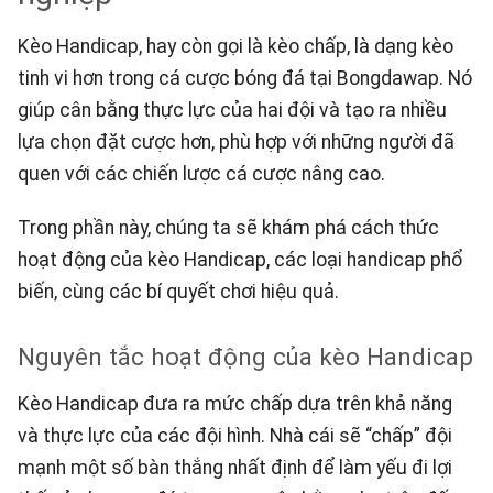
Kèo Handicap, hay còn gọi là kèo chấp, là dạng kèo
tinh vi hơn trong cá cược bóng đá tại Bongdawap. Nó
giúp cân bằng thực lực của hai đội và tạo ra nhiều
lựa chọn đặt cược hơn, phù hợp với những người đã
quen với các chiến lược cá cược nâng cao.
Trong phần này, chúng ta sẽ khám phá cách thức
hoạt động của kèo Handicap, các loại handicap phổ
biến, cùng các bí quyết chơi hiệu quả.
Nguyên tắc hoạt động của kèo Handicap
Kèo Handicap đưa ra mức chấp dựa trên khả năng
và thực lực của các đội hình. Nhà cái sẽ “chấp” đội
mạnh một số bàn thắng nhất định để làm yếu đi lợi