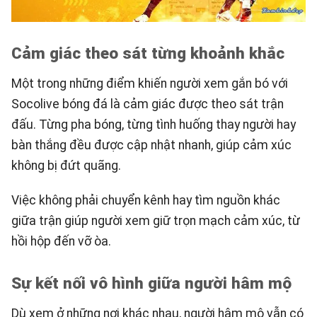
Cảm giác theo sát từng khoảnh khắc
Một trong những điểm khiến người xem gắn bó với
Socolive bóng đá là cảm giác được theo sát trận
đấu. Từng pha bóng, từng tình huống thay người hay
bàn thắng đều được cập nhật nhanh, giúp cảm xúc
không bị đứt quãng.
Việc không phải chuyển kênh hay tìm nguồn khác
giữa trận giúp người xem giữ trọn mạch cảm xúc, từ
hồi hộp đến vỡ òa.
Sự kết nối vô hình giữa người hâm mộ
Dù xem ở những nơi khác nhau, người hâm mộ vẫn có