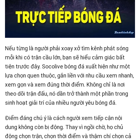
Nếu từng là người phải xoay xở tìm kênh phát sóng
mỗi khi có trận cầu lớn, bạn sẽ hiểu cảm giác bất
tiện trước đây. Socolive bóng đá xuất hiện như một
lựa chọn quen thuộc, gắn liền với nhu cầu xem nhanh,
xem gọn và xem đúng thời điểm. Không chỉ là nơi
theo dõi trận đấu, nó dần trở thành một phần trong
sinh hoạt giải trí của nhiều người yêu bóng đá.
Điểm đáng chú ý là cách người xem tiếp cận nội
dung không còn bị động. Thay vì ngồi chờ, họ chủ
động chọn trận, chọn thời điểm và thậm chí chọn cả