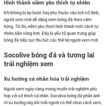
Hình thành niềm yêu thích tự nhiên
Khi không bị ép buộc hay phụ thuộc vào lịch cố định,
người xem mới dễ dàng xem bóng đá theo cảm
hứng. Từ đó, niềm yêu thích hình thành một cách tự
nhiên, bền vững hơn. Đây là yếu tố quan trọng giúp
bóng đá tiếp tục thu hút các thế hệ người xem mới.
Socolive bóng đá và tương lai
trải nghiệm xem
Xu hướng cá nhân hóa trải nghiệm
Người xem ngày càng mong muốn trải nghiệm phù
hợp với sở thích cá nhân. Socolive bóng đá phản ánh
rõ xu hướng này, khi mỗi người có thể chọn cách xem,