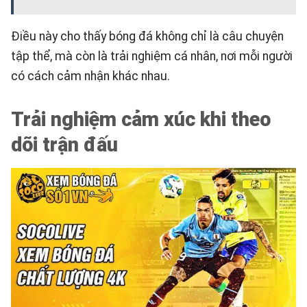
Điều này cho thấy bóng đá không chỉ là câu chuyện
tập thể, mà còn là trải nghiệm cá nhân, nơi mỗi người
có cách cảm nhận khác nhau.
Trải nghiệm cảm xúc khi theo
dõi trận đấu