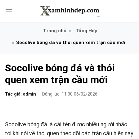
Bỏ
qua
nội
dung
Tổng Hợp
Socolive bóng đá và thói quen xem trận cầu mới
Socolive bóng đá và thói
quen xem trận cầu mới
Tác giả:
admin
Đăng lúc: 11:00 06/02/2026
Socolive bóng đá là cái tên được nhiều người nhắc
tới khi nói về thói quen theo dõi các trận cầu hiện nay.