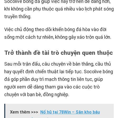
Socolive bóng đá giúp việc này trở nên dễ dàng hơn,
khi không cần phụ thuộc quá nhiều vào lịch phát sóng
truyền thống.
Việc chủ động theo dõi khiến bóng đá hòa vào đời
sống một cách tự nhiên, không gây xáo trộn quá lớn.
Trở thành đề tài trò chuyện quen thuộc
Sau mỗi trận đấu, câu chuyện về bàn thắng, cầu thủ
hay quyết định chiến thuật lại tiếp tục. Socolive bóng
đá góp phần duy trì mạch thông tin liên tục, giúp
người xem dễ dàng tham gia vào các cuộc trò
chuyện với bạn bè, đồng nghiệp.
Xem thêm >>>
Nổ hũ tại 78Win – Săn kho báu