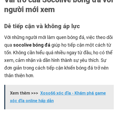
người mới xem
Dễ tiếp cận và không áp lực
Với những người mới làm quen bóng đá, việc theo dõi
qua
socolive bóng đá
giúp họ tiếp cận một cách từ
tốn. Không cần hiểu quá nhiều ngay từ đầu, họ có thể
xem, cảm nhận và dần hình thành sự yêu thích. Sự
đơn giản trong cách tiếp cận khiến bóng đá trở nên
thân thiện hơn.
Xem thêm >>>
Xoso66 xóc đĩa - Khám phá game
xóc đĩa online hấp dẫn