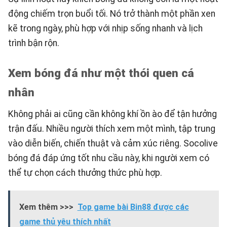
động chiếm trọn buổi tối. Nó trở thành một phần xen
kẽ trong ngày, phù hợp với nhịp sống nhanh và lịch
trình bận rộn.
Xem bóng đá như một thói quen cá
nhân
Không phải ai cũng cần không khí ồn ào để tận hưởng
trận đấu. Nhiều người thích xem một mình, tập trung
vào diễn biến, chiến thuật và cảm xúc riêng. Socolive
bóng đá đáp ứng tốt nhu cầu này, khi người xem có
thể tự chọn cách thưởng thức phù hợp.
Xem thêm >>>
Top game bài Bin88 được các
game thủ yêu thích nhất