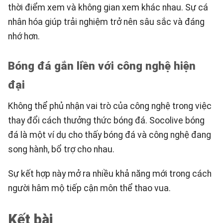
thời điểm xem và không gian xem khác nhau. Sự cá
nhân hóa giúp trải nghiệm trở nên sâu sắc và đáng
nhớ hơn.
Bóng đá gắn liền với công nghệ hiện
đại
Không thể phủ nhận vai trò của công nghệ trong việc
thay đổi cách thưởng thức bóng đá. Socolive bóng
đá là một ví dụ cho thấy bóng đá và công nghệ đang
song hành, bổ trợ cho nhau.
Sự kết hợp này mở ra nhiều khả năng mới trong cách
người hâm mộ tiếp cận môn thể thao vua.
Kết bài