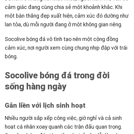
cảm giác đang cùng chia sẻ một khoảnh khắc. Khi
một bàn thắng đẹp xuất hiện, cảm xúc đó dường như
lan tỏa, dù mỗi người đang ở một không gian riêng.
Socolive bóng đá vô tình tạo nên một cộng đồng
cảm xúc, nơi người xem cùng chung nhịp đập với trái
bóng.
Socolive bóng đá trong đời
sống hàng ngày
Gắn liền với lịch sinh hoạt
Nhiều người sắp xếp công việc, giờ nghỉ và cả sinh
hoạt cá nhân xoay quanh các trận đấu quan trọng.