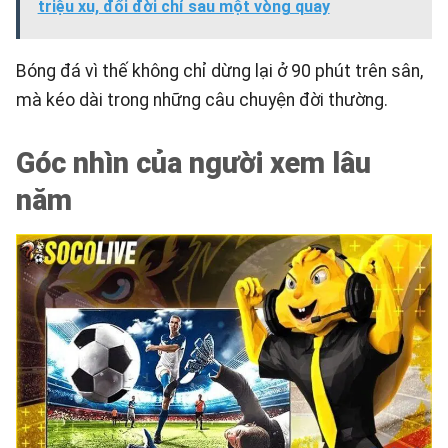
triệu xu, đổi đời chỉ sau một vòng quay
Bóng đá vì thế không chỉ dừng lại ở 90 phút trên sân,
mà kéo dài trong những câu chuyện đời thường.
Góc nhìn của người xem lâu
năm