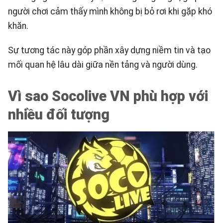
người chơi cảm thấy mình không bị bỏ rơi khi gặp khó
khăn.
Sự tương tác này góp phần xây dựng niềm tin và tạo
mối quan hệ lâu dài giữa nền tảng và người dùng.
Vì sao Socolive VN phù hợp với
nhiều đối tượng