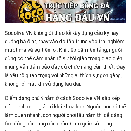
Socolive VN không đi theo lối xây dựng cầu kỳ hay
quảng bá ồ ạt, thay vào đó tập trung vào trải nghiệm
mượt mà và sự tiện lợi. Khi tiếp cận nền tảng, người
dùng có thể cảm nhận rõ sự tối giản trong giao diện
nhưng vẫn đảm bảo đầy đủ chức năng cần thiết. Đây
là yếu tố quan trọng với những ai thích sự gọn gàng,
không rối mắt khi sử dụng lâu dài.
Điểm đáng chú ý nằm ở cách Socolive VN sắp xếp
các danh mục giải trí khá khoa học. Người mới có thể
làm quen nhanh, còn người chơi lâu năm thì dễ dàng
tìm đúng nội dung mình cần. Cảm giác sử dụng