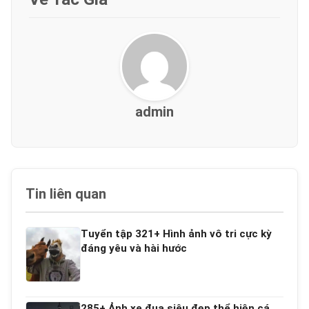
admin
Tin liên quan
Tuyển tập 321+ Hình ảnh vô tri cực kỳ
đáng yêu và hài hước
285+ Ảnh xe đua siêu đẹp thể hiện cá