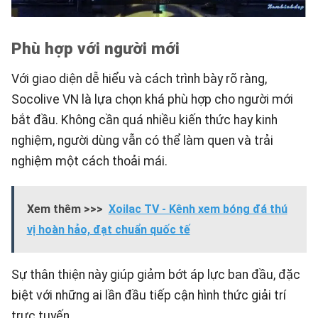
Phù hợp với người mới
Với giao diện dễ hiểu và cách trình bày rõ ràng,
Socolive VN là lựa chọn khá phù hợp cho người mới
bắt đầu. Không cần quá nhiều kiến thức hay kinh
nghiệm, người dùng vẫn có thể làm quen và trải
nghiệm một cách thoải mái.
Xem thêm >>>
Xoilac TV - Kênh xem bóng đá thú
vị hoàn hảo, đạt chuẩn quốc tế
Sự thân thiện này giúp giảm bớt áp lực ban đầu, đặc
biệt với những ai lần đầu tiếp cận hình thức giải trí
trực tuyến.