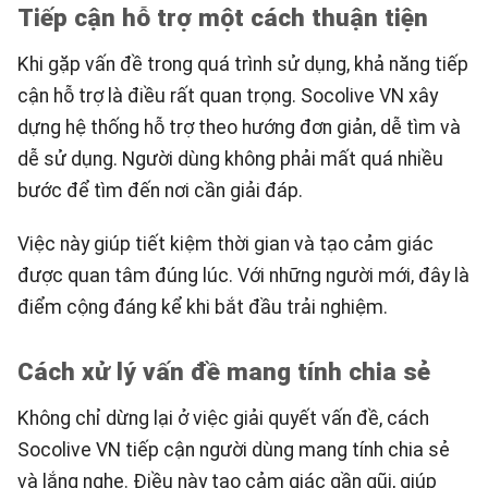
Tiếp cận hỗ trợ một cách thuận tiện
Khi gặp vấn đề trong quá trình sử dụng, khả năng tiếp
cận hỗ trợ là điều rất quan trọng. Socolive VN xây
dựng hệ thống hỗ trợ theo hướng đơn giản, dễ tìm và
dễ sử dụng. Người dùng không phải mất quá nhiều
bước để tìm đến nơi cần giải đáp.
Việc này giúp tiết kiệm thời gian và tạo cảm giác
được quan tâm đúng lúc. Với những người mới, đây là
điểm cộng đáng kể khi bắt đầu trải nghiệm.
Cách xử lý vấn đề mang tính chia sẻ
Không chỉ dừng lại ở việc giải quyết vấn đề, cách
Socolive VN tiếp cận người dùng mang tính chia sẻ
và lắng nghe. Điều này tạo cảm giác gần gũi, giúp