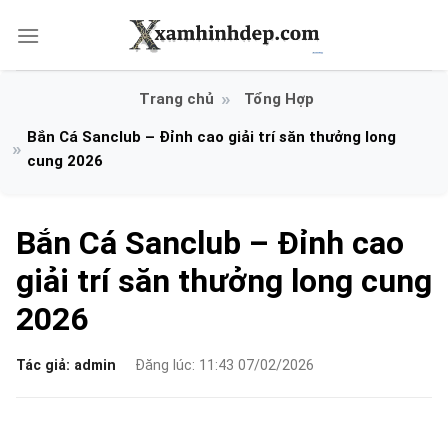
Bỏ
qua
nội
dung
Tổng Hợp
Bắn Cá Sanclub – Đỉnh cao giải trí săn thưởng long
cung 2026
Bắn Cá Sanclub – Đỉnh cao
giải trí săn thưởng long cung
2026
Tác giả:
admin
Đăng lúc: 11:43 07/02/2026