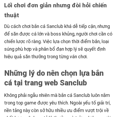
Lối chơi đơn giản nhưng đòi hỏi chiến
thuật
Dù cách chơi bắn cá Sanclub khá dễ tiếp cận, nhưng
để săn được cá lớn và boss khủng, người chơi cần có
chiến lược rõ ràng. Việc lựa chọn thời điểm bắn, loại
súng phù hợp và phân bổ đạn hợp lý sẽ quyết định
hiệu quả săn thưởng trong từng ván chơi.
Những lý do nên chọn lựa bắn
cá tại trang web Sanclub
Không phải ngẫu nhiên mà bắn cá Sanclub luôn nằm
trong top game được yêu thích. Ngoài yếu tố giải trí,
nền tảng này còn sở hữu nhiều ưu điểm vượt trội về