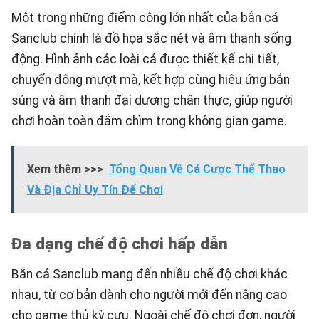
Một trong những điểm cộng lớn nhất của bắn cá
Sanclub chính là đồ họa sắc nét và âm thanh sống
động. Hình ảnh các loài cá được thiết kế chi tiết,
chuyển động mượt mà, kết hợp cùng hiệu ứng bắn
súng và âm thanh đại dương chân thực, giúp người
chơi hoàn toàn đắm chìm trong không gian game.
Xem thêm >>>
Tổng Quan Về Cá Cược Thể Thao
Và Địa Chỉ Uy Tín Để Chơi
Đa dạng chế độ chơi hấp dẫn
Bắn cá Sanclub mang đến nhiều chế độ chơi khác
nhau, từ cơ bản dành cho người mới đến nâng cao
cho game thủ kỳ cựu. Ngoài chế độ chơi đơn, người