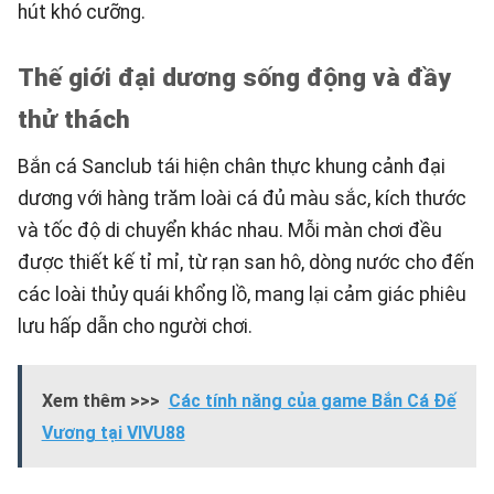
hút khó cưỡng.
Thế giới đại dương sống động và đầy
thử thách
Bắn cá Sanclub tái hiện chân thực khung cảnh đại
dương với hàng trăm loài cá đủ màu sắc, kích thước
và tốc độ di chuyển khác nhau. Mỗi màn chơi đều
được thiết kế tỉ mỉ, từ rạn san hô, dòng nước cho đến
các loài thủy quái khổng lồ, mang lại cảm giác phiêu
lưu hấp dẫn cho người chơi.
Xem thêm >>>
Các tính năng của game Bắn Cá Đế
Vương tại VIVU88