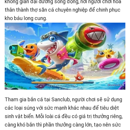
không gian đại dương sống động, nơi người chơi hóa
thân thành thợ săn cá chuyên nghiệp để chinh phục
kho báu long cung.
Tham gia bắn cá tại Sanclub, người chơi sẽ sử dụng
các loại súng với sức mạnh khác nhau để tiêu diệt
sinh vật biển. Mỗi loài cá đều có giá trị thưởng riêng,
càng khó bắn thì phần thưởng càng lớn, tạo nên sức