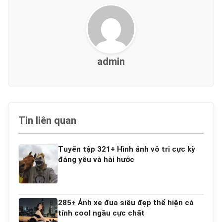
admin
Tin liên quan
Tuyển tập 321+ Hình ảnh vô tri cực kỳ
đáng yêu và hài hước
285+ Ảnh xe đua siêu đẹp thể hiện cá
tính cool ngầu cực chất