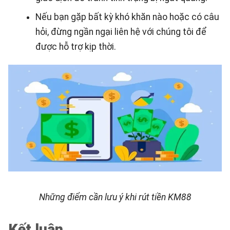
Nếu bạn gặp bất kỳ khó khăn nào hoặc có câu
hỏi, đừng ngần ngại liên hệ với chúng tôi để
được hỗ trợ kịp thời.
Những điểm cần lưu ý khi rút tiền KM88
Kết luận