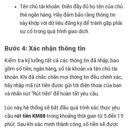
Tên chủ tài khoản: Điền đầy đủ họ tên của chủ
thẻ ngân hàng. Hãy đảm bảo rằng thông tin
này khớp với dữ liệu đăng ký để tránh gặp phải
sự cố trong quá trình giao dịch.
Bước 4: Xác nhận thông tin
Kiểm tra kỹ lưỡng tất cả các thông tin đã nhập, bao
gồm số tiền, ngân hàng, số tài khoản và tên chủ tài
khoản. Khi đã chắc chắn mọi thông tin đều chính xác,
hãy nhập mã rút tiền được gửi tới điện thoại của bạn
và nhấn nút “Rút tiền” để hoàn tất yêu cầu.
Lúc này, hệ thống sẽ bắt đầu quá trình xác thực yêu
cầu
rút tiền KM88
trong khoảng thời gian từ 5 đến 15
phút. Sau khi xác minh thành công, số tiền sẽ được