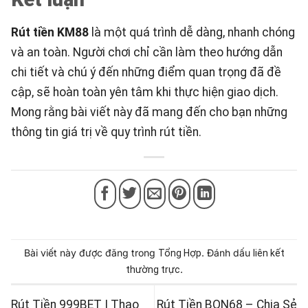
Rút tiền KM88
là một quá trình dễ dàng, nhanh chóng
và an toàn. Người chơi chỉ cần làm theo hướng dẫn
chi tiết và chú ý đến những điểm quan trọng đã đề
cập, sẽ hoàn toàn yên tâm khi thực hiện giao dịch.
Mong rằng bài viết này đã mang đến cho bạn những
thông tin giá trị về quy trình rút tiền.
Bài viết này được đăng trong
. Đánh dấu
Tổng Hợp
liên kết
.
thường trực
Rút Tiền 999BET | Thao
Rút Tiền BON68 – Chia Sẻ