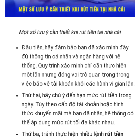
Một số lưu ý cần thiết khi rút tiền tại nhà cái
Đầu tiên, hãy đảm bảo bạn đã xác minh đầy
đủ thông tin cá nhân và ngân hàng với hệ
thống. Quy trình xác minh chỉ cần thực hiện
một lần nhưng đóng vai trò quan trọng trong
việc bảo vệ tài khoản khỏi các hành vi gian lận.
Thứ hai, hãy chú ý đến hạn mức rút tiền trong
ngày. Tùy theo cấp độ tài khoản hoặc hình
thức khuyến mãi mà bạn đã nhận, hệ thống có
thể áp dụng mức rút tối đa khác nhau.
Thứ ba, tránh thực hiện nhiều lệnh
rút tiền