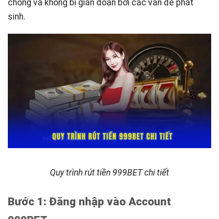
chóng và không bị gián đoạn bởi các vấn đề phát
sinh.
Quy trình rút tiền 999BET chi tiết
Bước 1: Đăng nhập vào Account