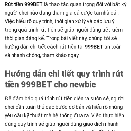
Rút tiền 999BET
là thao tác quan trọng đối với bất kỳ
người chơi nào đang tham gia cá cược tại nhà cái.
Việc hiểu rõ quy trình, thời gian xử lý và các lưu ý
trong quá trình rút tiền sẽ giúp người dùng tiết kiệm
thời gian đáng kể. Trong bài viết này, chúng tôi sẽ
hướng dẫn chi tiết cách rút tiền tại
999BET
an toàn
và nhanh chóng, tham khảo ngay.
Hướng dẫn chi tiết quy trình rút
tiền 999BET cho newbie
Để đảm bảo quá trình rút tiền diễn ra suôn sẻ, người
chơi cần tuân thủ các bước cơ bản và hiểu rõ những
yêu cầu kỹ thuật mà hệ thống đưa ra. Việc thực hiện
đúng quy trình sẽ giúp người dùng giao dich nhanh