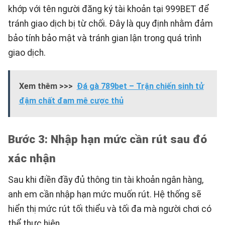
khớp với tên người đăng ký tài khoản tại 999BET để
tránh giao dịch bị từ chối. Đây là quy định nhằm đảm
bảo tính bảo mật và tránh gian lận trong quá trình
giao dịch.
Xem thêm >>>
Đá gà 789bet – Trận chiến sinh tử
đậm chất đam mê cược thủ
Bước 3: Nhập hạn mức cần rút sau đó
xác nhận
Sau khi điền đầy đủ thông tin tài khoản ngân hàng,
anh em cần nhập hạn mức muốn rút. Hệ thống sẽ
hiển thị mức rút tối thiểu và tối đa mà người chơi có
thể thực hiện.