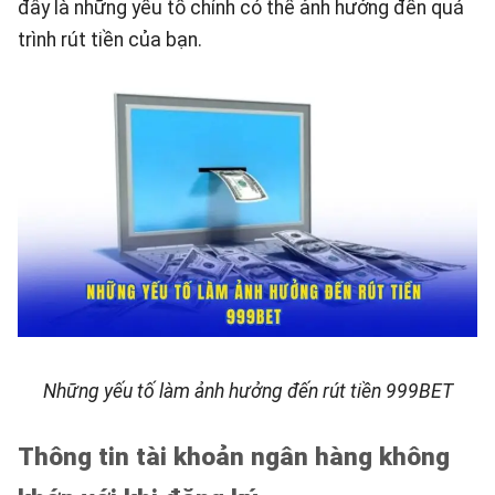
đây là những yếu tố chính có thể ảnh hưởng đến quá
trình rút tiền của bạn.
Những yếu tố làm ảnh hưởng đến rút tiền 999BET
Thông tin tài khoản ngân hàng không