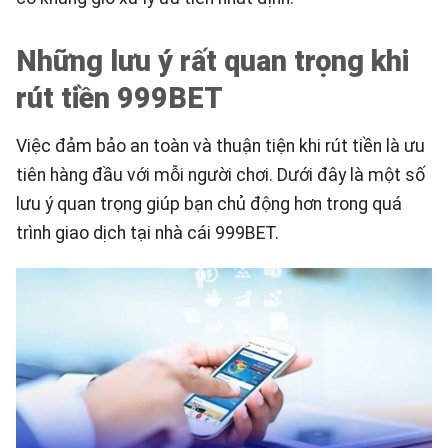
Những lưu ý rất quan trọng khi
rút tiền 999BET
Việc đảm bảo an toàn và thuận tiện khi rút tiền là ưu
tiên hàng đầu với mỗi người chơi. Dưới đây là một số
lưu ý quan trọng giúp bạn chủ động hơn trong quá
trình giao dịch tại nhà cái 999BET.