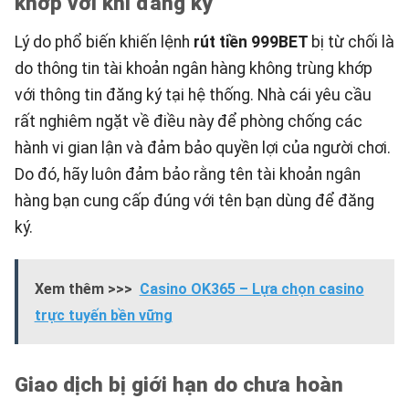
khớp với khi đăng ký
Lý do phổ biến khiến lệnh
rút tiền 999BET
bị từ chối là
do thông tin tài khoản ngân hàng không trùng khớp
với thông tin đăng ký tại hệ thống. Nhà cái yêu cầu
rất nghiêm ngặt về điều này để phòng chống các
hành vi gian lận và đảm bảo quyền lợi của người chơi.
Do đó, hãy luôn đảm bảo rằng tên tài khoản ngân
hàng bạn cung cấp đúng với tên bạn dùng để đăng
ký.
Xem thêm >>>
Casino OK365 – Lựa chọn casino
trực tuyến bền vững
Giao dịch bị giới hạn do chưa hoàn