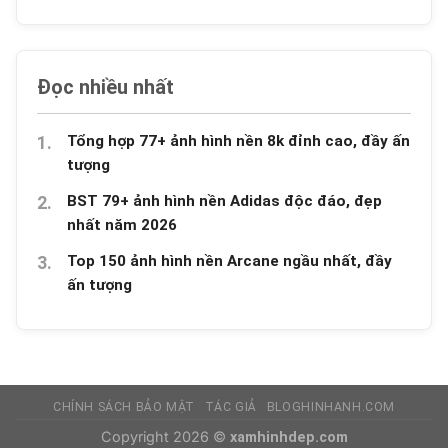
Đọc nhiều nhất
Tổng hợp 77+ ảnh hình nền 8k đỉnh cao, đầy ấn
tượng
BST 79+ ảnh hình nền Adidas độc đáo, đẹp
nhất năm 2026
Top 150 ảnh hình nền Arcane ngầu nhất, đầy
ấn tượng
CHÍNH SÁCH BẢO MẬT
TÁC GIẢ
BLOGHINHANH.COM
Copyright 2026 ©
xamhinhdep.com