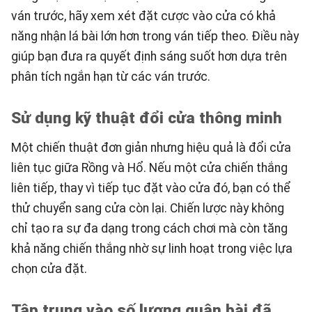
ván trước, hãy xem xét đặt cược vào cửa có khả
năng nhận lá bài lớn hơn trong ván tiếp theo. Điều này
giúp bạn đưa ra quyết định sáng suốt hơn dựa trên
phân tích ngắn hạn từ các ván trước.
Sử dụng kỹ thuật đổi cửa thông minh
Một chiến thuật đơn giản nhưng hiệu quả là đổi cửa
liên tục giữa Rồng và Hổ. Nếu một cửa chiến thắng
liên tiếp, thay vì tiếp tục đặt vào cửa đó, bạn có thể
thử chuyển sang cửa còn lại. Chiến lược này không
chỉ tạo ra sự đa dạng trong cách chơi mà còn tăng
khả năng chiến thắng nhờ sự linh hoạt trong việc lựa
chọn cửa đặt.
Tập trung vào số lượng quân bài đã