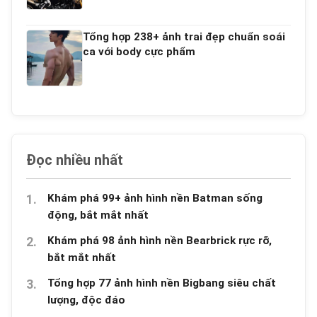
Tổng hợp 238+ ảnh trai đẹp chuẩn soái
ca với body cực phẩm
Đọc nhiều nhất
Khám phá 99+ ảnh hình nền Batman sống
động, bắt mắt nhất
Khám phá 98 ảnh hình nền Bearbrick rực rỡ,
bắt mắt nhất
Tổng hợp 77 ảnh hình nền Bigbang siêu chất
lượng, độc đáo