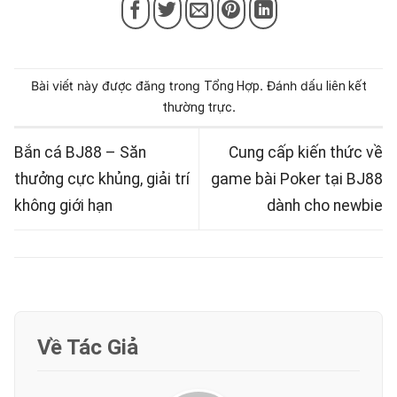
Bài viết này được đăng trong
. Đánh dấu
Tổng Hợp
liên kết
.
thường trực
Bắn cá BJ88 – Săn
Cung cấp kiến thức về
thưởng cực khủng, giải trí
game bài Poker tại BJ88
không giới hạn
dành cho newbie
Về Tác Giả