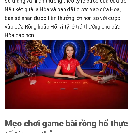
sẽ thắng và nhận thưởng theo tỷ lệ cược của cửa đó.
Nếu kết quả là Hòa và bạn đặt cược vào cửa Hòa,
bạn sẽ nhận được tiền thưởng lớn hơn so với cược
vào cửa Rồng hoặc Hổ, vì tỷ lệ trả thưởng cho cửa
Hòa cao hơn.
Mẹo chơi game bài rồng hổ thực