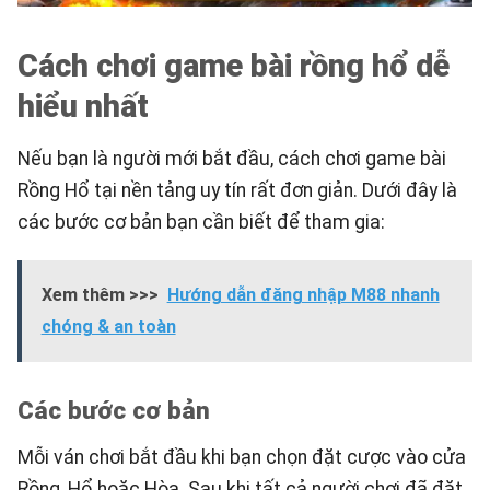
Cách chơi game bài rồng hổ dễ
hiểu nhất
Nếu bạn là người mới bắt đầu, cách chơi game bài
Rồng Hổ tại nền tảng uy tín rất đơn giản. Dưới đây là
các bước cơ bản bạn cần biết để tham gia:
Xem thêm >>>
Hướng dẫn đăng nhập M88 nhanh
chóng & an toàn
Các bước cơ bản
Mỗi ván chơi bắt đầu khi bạn chọn đặt cược vào cửa
Rồng, Hổ hoặc Hòa. Sau khi tất cả người chơi đã đặt