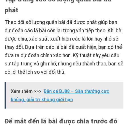
phát
Theo dõi số lượng quân bài đã được phát giúp bạn
dự đoán các lá bài còn lại trong ván tiếp theo. Khi bài
được chia, xác suất xuất hiện các lá lớn hay nhỏ sẽ
thay đổi. Dựa trên các lá bài đã xuất hiện, bạn có thể
đưa ra dự đoán chính xác hơn. Kỹ thuật này yêu cầu
sự tập trung và ghi nhớ, nhưng nếu thành thạo, bạn sẽ
có lợi thế lớn so với đối thủ.
Xem thêm >>>
Bắn cá BJ88 – Săn thưởng cực
khủng, giải trí không giới hạn
Để mắt đến lá bài được chia trước đó