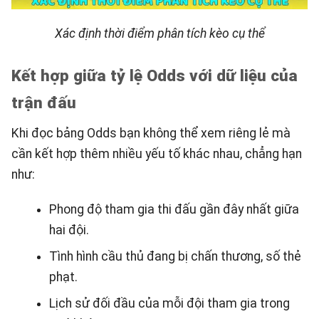
Xác định thời điểm phân tích kèo cụ thể
Kết hợp giữa tỷ lệ Odds với dữ liệu của
trận đấu
Khi đọc bảng Odds bạn không thể xem riêng lẻ mà
cần kết hợp thêm nhiều yếu tố khác nhau, chẳng hạn
như:
Phong độ tham gia thi đấu gần đây nhất giữa
hai đội.
Tình hình cầu thủ đang bị chấn thương, số thẻ
phạt.
Lịch sử đối đầu của mỗi đội tham gia trong