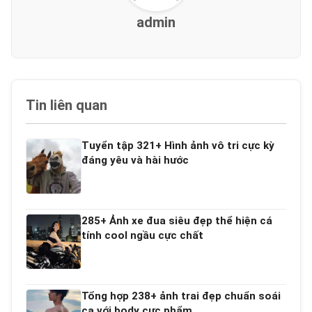
admin
Tin liên quan
Tuyển tập 321+ Hình ảnh vô tri cực kỳ
đáng yêu và hài hước
285+ Ảnh xe đua siêu đẹp thể hiện cá
tính cool ngầu cực chất
Tổng hợp 238+ ảnh trai đẹp chuẩn soái
ca với body cực phẩm