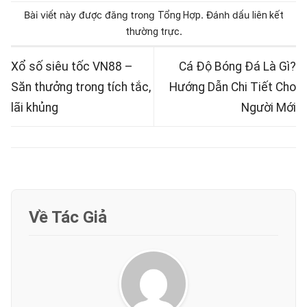
Bài viết này được đăng trong
. Đánh dấu
Tổng Hợp
liên kết
.
thường trực
Xổ số siêu tốc VN88 –
Cá Độ Bóng Đá Là Gì?
Săn thưởng trong tích tắc,
Hướng Dẫn Chi Tiết Cho
lãi khủng
Người Mới
Về Tác Giả