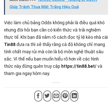
Giúp Tránh Thua Mất Trắng Hiệu Quả
Việc làm chủ bảng Odds không phải là điều quá khó
nhưng đòi hỏi bạn cần có kiến thức và trải nghiệm
thực tế. Khi bạn đã nắm rõ cách đọc tỷ lệ kèo nhà cái
Tin88
đưa ra thì sẽ thấy rằng cá độ không chỉ mang
tính chất may rủi mà còn là bộ môn nghệ thuật sâu
sắc. Vì thế nếu bạn muốn hiểu rõ hơn về các hình
thức này đừng quên truy cập
https://tin88.bet/
và
tham gia ngay hôm nay.