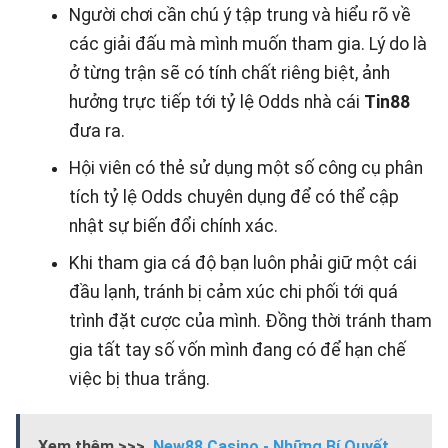
Người chơi cần chú ý tập trung và hiểu rõ về
các giải đấu mà mình muốn tham gia. Lý do là
ở từng trận sẽ có tính chất riêng biệt, ảnh
hưởng trực tiếp tới tỷ lệ Odds nhà cái
Tin88
đưa ra.
Hội viên có thẻ sử dụng một số công cụ phân
tích tỷ lệ Odds chuyên dụng để có thể cập
nhật sự biến đổi chính xác.
Khi tham gia cá độ bạn luôn phải giữ một cái
đầu lạnh, tránh bị cảm xúc chi phối tới quá
trình đặt cược của mình. Đồng thời tránh tham
gia tất tay số vốn mình đang có để hạn chế
việc bị thua trắng.
Xem thêm >>>
New88 Casino - Những Bí Quyết