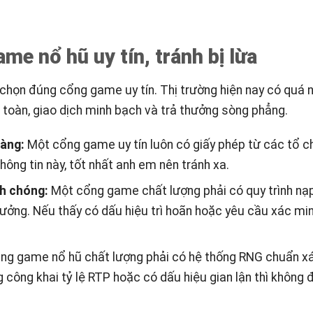
e nổ hũ uy tín, tránh bị lừa
 chọn đúng cổng game uy tín. Thị trường hiện nay có quá 
 toàn, giao dịch minh bạch và trả thưởng sòng phẳng.
ràng:
Một cổng game uy tín luôn có giấy phép từ các tổ c
ông tin này, tốt nhất anh em nên tránh xa.
nh chóng:
Một cổng game chất lượng phải có quy trình nạp
thưởng. Nếu thấy có dấu hiệu trì hoãn hoặc yêu cầu xác mi
ng game nổ hũ chất lượng phải có hệ thống RNG chuẩn x
công khai tỷ lệ RTP hoặc có dấu hiệu gian lận thì không đ