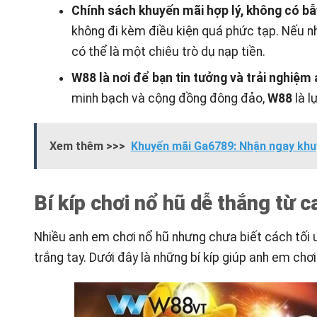
Chính sách khuyến mãi hợp lý, không có bẫ
không đi kèm điều kiện quá phức tạp. Nếu nh
có thể là một chiêu trò dụ nạp tiền.
W88 là nơi để bạn tin tưởng và trải nghiệm 
minh bạch và cộng đồng đông đảo,
W88
là l
Xem thêm >>>
Khuyến mãi Ga6789: Nhận ngay khuy
Bí kíp chơi nổ hũ dễ thắng từ 
Nhiều anh em chơi nổ hũ nhưng chưa biết cách tối 
trắng tay. Dưới đây là những bí kíp giúp anh em chơ