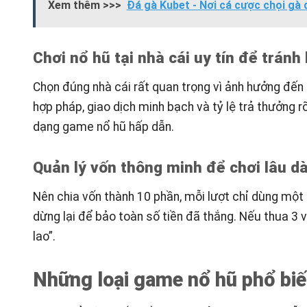
Xem thêm >>>
Đá gà Kubet - Nơi cá cược chọi gà 
Chơi nổ hũ tại nhà cái uy tín để tránh 
Chọn đúng nhà cái rất quan trọng vì ảnh hưởng đến t
hợp pháp, giao dịch minh bạch và tỷ lệ trả thưởng r
dạng game nổ hũ hấp dẫn.
Quản lý vốn thông minh để chơi lâu dà
Nên chia vốn thành 10 phần, mỗi lượt chỉ dùng một p
dừng lại để bảo toàn số tiền đã thắng. Nếu thua 3 vá
lao”.
Những loại game nổ hũ phổ bi