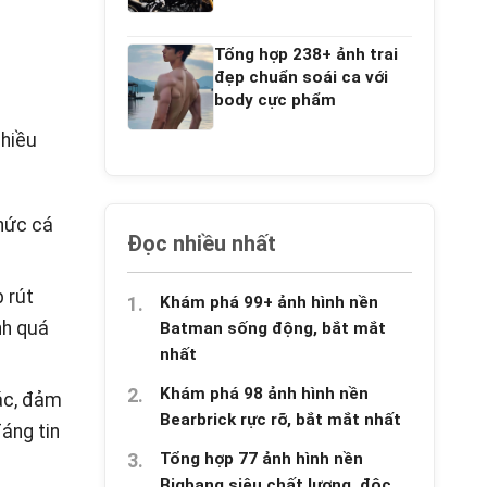
Tổng hợp 238+ ảnh trai
đẹp chuẩn soái ca với
body cực phẩm
nhiều
hức cá
Đọc nhiều nhất
 rút
Khám phá 99+ ảnh hình nền
nh quá
Batman sống động, bắt mắt
nhất
Khám phá 98 ảnh hình nền
ác, đảm
Bearbrick rực rỡ, bắt mắt nhất
áng tin
Tổng hợp 77 ảnh hình nền
Bigbang siêu chất lượng, độc