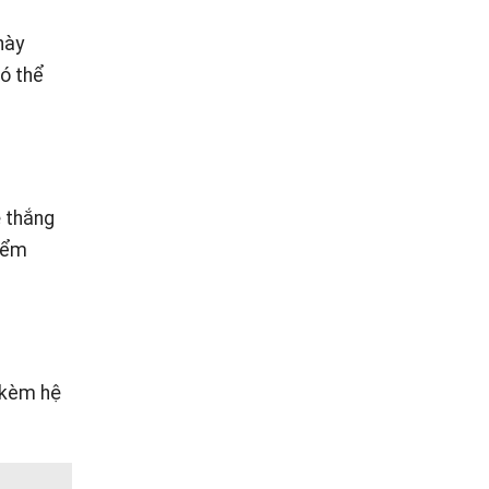
này
ó thể
ệ thắng
kiểm
í kèm hệ