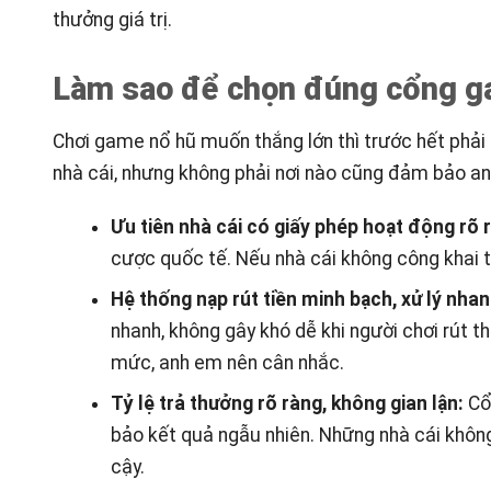
thưởng giá trị.
Làm sao để chọn đúng cổng gam
Chơi game nổ hũ muốn thắng lớn thì trước hết phải
nhà cái, nhưng không phải nơi nào cũng đảm bảo an
Ưu tiên nhà cái có giấy phép hoạt động rõ 
cược quốc tế. Nếu nhà cái không công khai th
Hệ thống nạp rút tiền minh bạch, xử lý nha
nhanh, không gây khó dễ khi người chơi rút 
mức, anh em nên cân nhắc.
Tỷ lệ trả thưởng rõ ràng, không gian lận:
Cổ
bảo kết quả ngẫu nhiên. Những nhà cái không 
cậy.