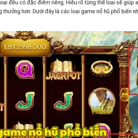
oại đều có đặc điểm riêng. Hiểu rõ từng thể loại sẽ giúp
 thưởng hơn. Dưới đây là các loại game nổ hũ phổ biến nh