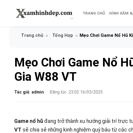
Bỏ
qua
TRANG CHỦ
HÌNH XĂM 
nội
dung
Tổng Hợp
Mẹo Chơi Game Nổ Hũ Ki
Mẹo Chơi Game Nổ Hũ
Gia W88 VT
Tác giả:
admin
Đăng lúc: 23:02 16/03/2025
Game nổ hũ
đang trở thành xu hướng giải trí trực 
VT
sẽ chia sẻ những kinh nghiệm quý báu từ các chu