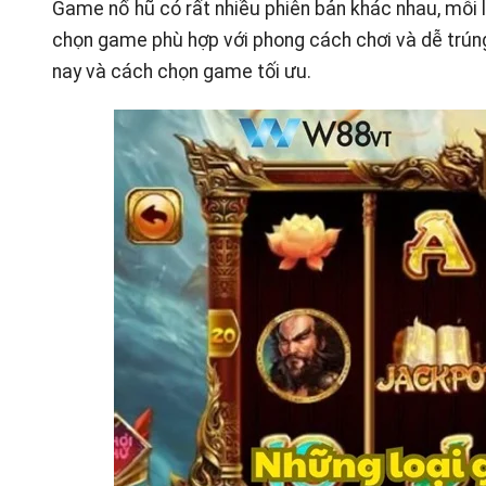
Game nổ hũ có rất nhiều phiên bản khác nhau, mỗi l
chọn game phù hợp với phong cách chơi và dễ trúng
nay và cách chọn game tối ưu.