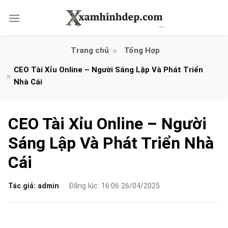
Bỏ
qua
nội
dung
Tổng Hợp
CEO Tài Xỉu Online – Người Sáng Lập Và Phát Triển
Nhà Cái
CEO Tài Xỉu Online – Người
Sáng Lập Và Phát Triển Nhà
Cái
Tác giả:
admin
Đăng lúc: 16:06 26/04/2025