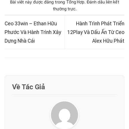
Bài viết này được đăng trong
. Đánh dấu
Tổng Hợp
liên kết
.
thường trực
Ceo 33win – Ethan Hữu
Hành Trình Phát Triển
Phước Và Hành Trình Xây
12Play Và Dấu Ấn Từ Ceo
Dựng Nhà Cái
Alex Hữu Phát
Về Tác Giả