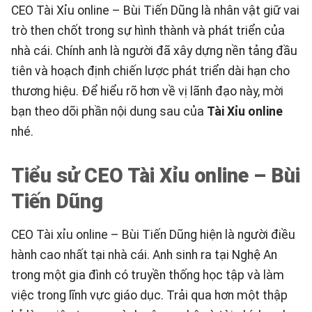
CEO Tài Xỉu online – Bùi Tiến Dũng là nhân vật giữ vai
trò then chốt trong sự hình thành và phát triển của
nhà cái. Chính anh là người đã xây dựng nền tảng đầu
tiên và hoạch định chiến lược phát triển dài hạn cho
thương hiệu. Để hiểu rõ hơn về vị lãnh đạo này, mời
bạn theo dõi phần nội dung sau của
Tài Xỉu online
nhé.
Tiểu sử CEO Tài Xỉu online – Bùi
Tiến Dũng
CEO Tài xỉu online – Bùi Tiến Dũng hiện là người điều
hành cao nhất tại nhà cái. Anh sinh ra tại Nghệ An
trong một gia đình có truyền thống học tập và làm
việc trong lĩnh vực giáo dục. Trải qua hơn một thập