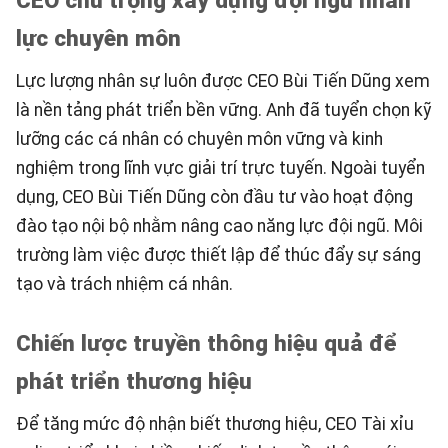
lực chuyên môn
Lực lượng nhân sự luôn được CEO Bùi Tiến Dũng xem
là nền tảng phát triển bền vững. Anh đã tuyển chọn kỹ
lưỡng các cá nhân có chuyên môn vững và kinh
nghiệm trong lĩnh vực giải trí trực tuyến. Ngoài tuyển
dụng, CEO Bùi Tiến Dũng còn đầu tư vào hoạt động
đào tạo nội bộ nhằm nâng cao năng lực đội ngũ. Môi
trường làm việc được thiết lập để thúc đẩy sự sáng
tạo và trách nhiệm cá nhân.
Chiến lược truyền thông hiệu quả để
phát triển thương hiệu
Để tăng mức độ nhận biết thương hiệu, CEO Tài xỉu