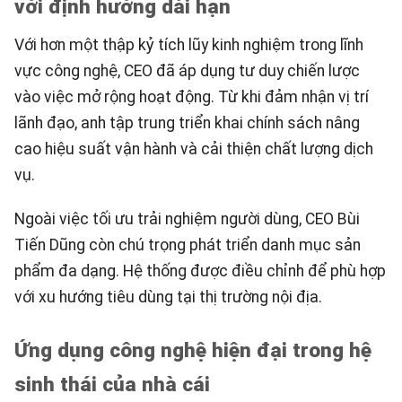
với định hướng dài hạn
Với hơn một thập kỷ tích lũy kinh nghiệm trong lĩnh
vực công nghệ, CEO đã áp dụng tư duy chiến lược
vào việc mở rộng hoạt động. Từ khi đảm nhận vị trí
lãnh đạo, anh tập trung triển khai chính sách nâng
cao hiệu suất vận hành và cải thiện chất lượng dịch
vụ.
Ngoài việc tối ưu trải nghiệm người dùng, CEO Bùi
Tiến Dũng còn chú trọng phát triển danh mục sản
phẩm đa dạng. Hệ thống được điều chỉnh để phù hợp
với xu hướng tiêu dùng tại thị trường nội địa.
Ứng dụng công nghệ hiện đại trong hệ
sinh thái của nhà cái