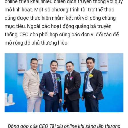
online triển khai nhiều chiến dịch truyền thông với quy
mô linh hoạt. Một số chương trình tài trợ thể thao
cũng được thực hiện nhằm kết nối với công chúng
mục tiêu. Ngoài các hoạt động quảng bá truyền
thống, CEO còn phối hợp cùng các đơn vị đối tác để
mở rộng độ phủ thương hiệu.
Đóng góp của CEO Tài xỉu online khi sáng lập thương