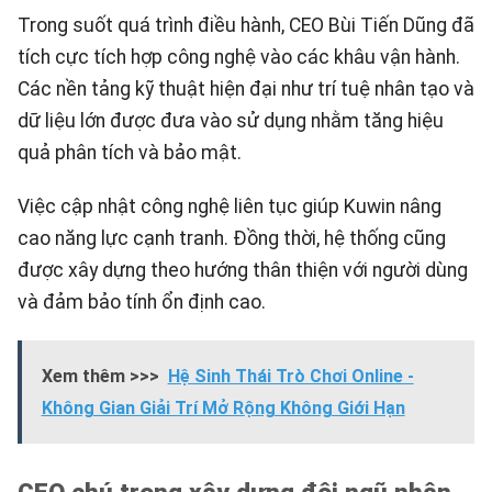
Trong suốt quá trình điều hành, CEO Bùi Tiến Dũng đã
tích cực tích hợp công nghệ vào các khâu vận hành.
Các nền tảng kỹ thuật hiện đại như trí tuệ nhân tạo và
dữ liệu lớn được đưa vào sử dụng nhằm tăng hiệu
quả phân tích và bảo mật.
Việc cập nhật công nghệ liên tục giúp Kuwin nâng
cao năng lực cạnh tranh. Đồng thời, hệ thống cũng
được xây dựng theo hướng thân thiện với người dùng
và đảm bảo tính ổn định cao.
Xem thêm >>>
Hệ Sinh Thái Trò Chơi Online -
Không Gian Giải Trí Mở Rộng Không Giới Hạn
CEO chú trọng xây dựng đội ngũ nhân