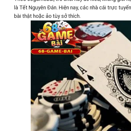
là Tết Nguyên Đán. Hiện nay, các nhà cái trực tuyến
bài thật hoặc ảo tùy sở thích.