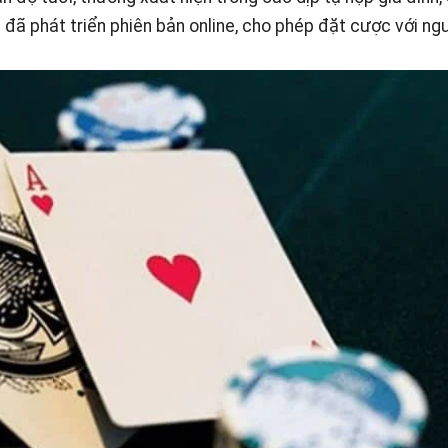
 đã phát triển phiên bản online, cho phép đặt cược với ng