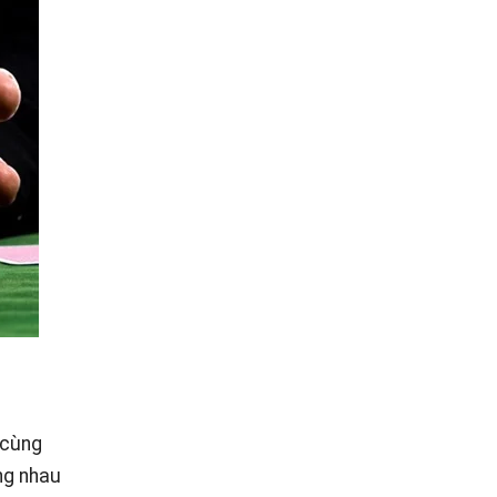
 cùng
ng nhau