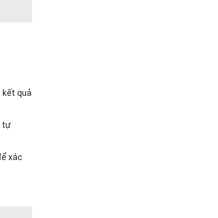
m kết quả
 tự
để xác