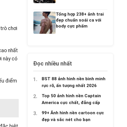
Tổng hợp 238+ ảnh trai
đẹp chuẩn soái ca với
body cực phẩm
trò chơi
cao nhất
i này có
Đọc nhiều nhất
BST 88 ảnh hình nền bình minh
nếu điểm
rực rỡ, ấn tượng nhất 2026
Top 50 ảnh hình nền Captain
America cực chất, đẳng cấp
99+ Ảnh hình nền cartoon cực
đẹp và sắc nét cho bạn
 đặc biệt