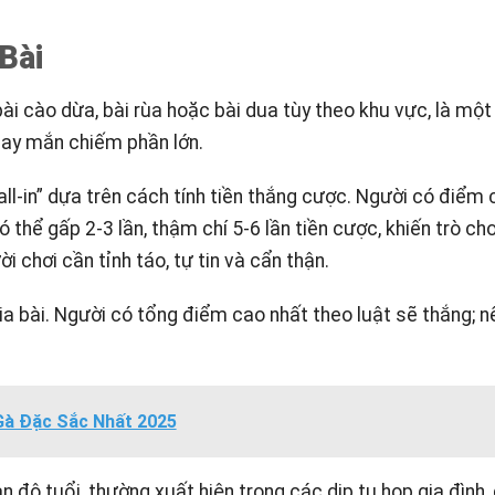
 Bài
ài cào dừa, bài rùa hoặc bài dua tùy theo khu vực, là một 
 may mắn chiếm phần lớn.
ll-in” dựa trên cách tính tiền thắng cược. Người có điểm 
 thể gấp 2-3 lần, thậm chí 5-6 lần tiền cược, khiến trò chơ
i chơi cần tỉnh táo, tự tin và cẩn thận.
hia bài. Người có tổng điểm cao nhất theo luật sẽ thắng; 
Gà Đặc Sắc Nhất 2025
n độ tuổi, thường xuất hiện trong các dịp tụ họp gia đình,