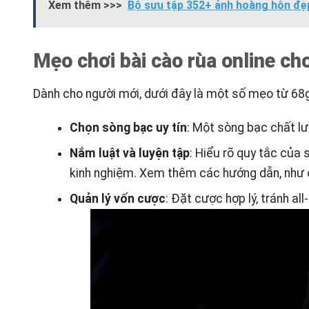
Xem thêm >>>
Bộ sưu tập 352+ ảnh hoàng hôn đẹ
Mẹo chơi bài cào rùa online ch
Dành cho người mới, dưới đây là một số mẹo từ 68
Chọn sòng bạc uy tín
: Một sòng bạc chất l
Nắm luật và luyện tập
: Hiểu rõ quy tắc của 
kinh nghiệm. Xem thêm các hướng dẫn, như c
Quản lý vốn cược
: Đặt cược hợp lý, tránh al