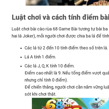
Luật chơi và cách tính điểm bà
Luật chơi bài cào rùa 68 Game Bài tương tự bài ba l
hai lá Joker), mỗi người chơi được chia ba lá để tí
Các lá từ 2 đến 10 tính điểm theo số trên lá.
Lá A tính 1 điểm.
Các lá J, Q, K tính 10 điểm.
Điểm cao nhất là 9. Nếu tổng điểm vượt quá 10
nhưng chỉ tính 0 điểm).
Để chiến thắng, người chơi cần nắm vững luật
sót khi chơi thật.