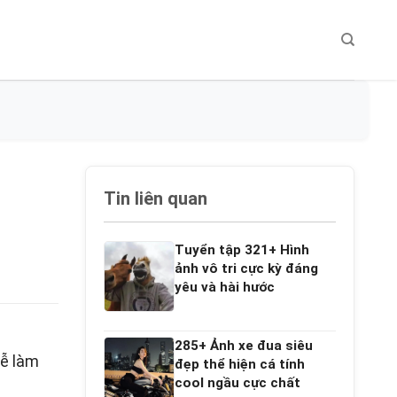
Tin liên quan
Tuyển tập 321+ Hình
ảnh vô tri cực kỳ đáng
yêu và hài hước
285+ Ảnh xe đua siêu
dễ làm
đẹp thể hiện cá tính
cool ngầu cực chất