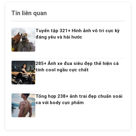
Tin liên quan
Tuyển tập 321+ Hình ảnh vô tri cực kỳ
đáng yêu và hài hước
285+ Ảnh xe đua siêu đẹp thể hiện cá
tính cool ngầu cực chất
Tổng hợp 238+ ảnh trai đẹp chuẩn soái
ca với body cực phẩm