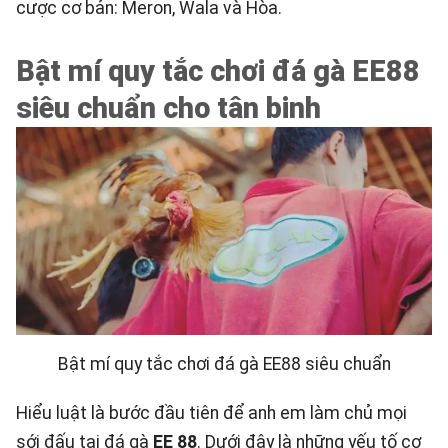
cược cơ bản: Meron, Wala và Hòa.
Bật mí quy tắc chơi đá gà EE88
siêu chuẩn cho tân binh
Bật mí quy tắc chơi đá gà EE88 siêu chuẩn
Hiểu luật là bước đầu tiên để anh em làm chủ mọi
sới đấu tại đá gà
EE 88
. Dưới đây là những yếu tố cơ