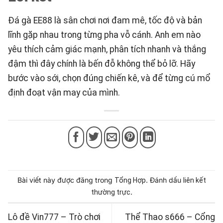
Đá gà EE88 là sân chơi nơi đam mê, tốc độ và bản
lĩnh gặp nhau trong từng pha vỗ cánh. Anh em nào
yêu thích cảm giác mạnh, phân tích nhanh và thắng
đậm thì đây chính là bến đỗ không thể bỏ lỡ. Hãy
bước vào sới, chọn đúng chiến kê, và để từng cú mổ
định đoạt vận may của mình.
Bài viết này được đăng trong
. Đánh dấu
Tổng Hợp
liên kết
.
thường trực
Lô đề Vin777 – Trò chơi
Thể Thao s666 – Cổng