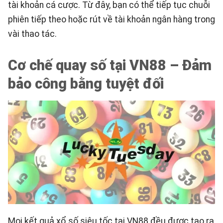
tài khoản cá cược. Từ đây, bạn có thể tiếp tục chuỗi
phiên tiếp theo hoặc rút về tài khoản ngân hàng trong
vài thao tác.
Cơ chế quay số tại VN88 – Đảm
bảo công bằng tuyệt đối
Mọi kết quả xổ số siêu tốc tại VN88 đều được tạo ra