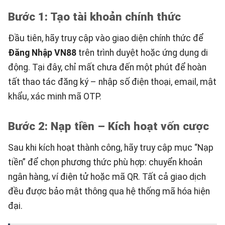
Bước 1: Tạo tài khoản chính thức
Đầu tiên, hãy truy cập vào giao diện chính thức để
Đăng Nhập VN88
trên trình duyệt hoặc ứng dụng di
động. Tại đây, chỉ mất chưa đến một phút để hoàn
tất thao tác đăng ký – nhập số điện thoại, email, mật
khẩu, xác minh mã OTP.
Bước 2: Nạp tiền – Kích hoạt vốn cược
Sau khi kích hoạt thành công, hãy truy cập mục “Nạp
tiền” để chọn phương thức phù hợp: chuyển khoản
ngân hàng, ví điện tử hoặc mã QR. Tất cả giao dịch
đều được bảo mật thông qua hệ thống mã hóa hiện
đại.