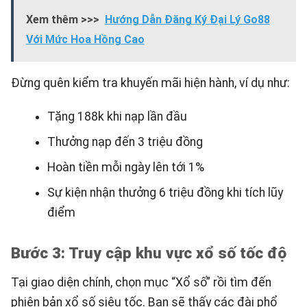
Xem thêm >>>
Hướng Dẫn Đăng Ký Đại Lý Go88
Với Mức Hoa Hồng Cao
Đừng quên kiểm tra khuyến mãi hiện hành, ví dụ như:
Tặng 188k khi nạp lần đầu
Thưởng nạp đến 3 triệu đồng
Hoàn tiền mỗi ngày lên tới 1%
Sự kiện nhận thưởng 6 triệu đồng khi tích lũy
điểm
Bước 3: Truy cập khu vực xổ số tốc độ
Tại giao diện chính, chọn mục “Xổ số” rồi tìm đến
phiên bản xổ số siêu tốc. Bạn sẽ thấy các đài phổ