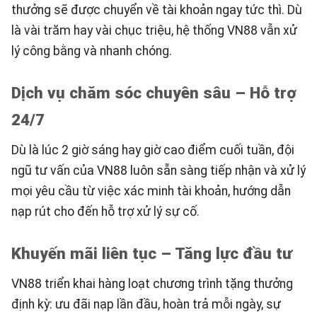
thưởng sẽ được chuyển về tài khoản ngay tức thì. Dù
là vài trăm hay vài chục triệu, hệ thống VN88 vẫn xử
lý công bằng và nhanh chóng.
Dịch vụ chăm sóc chuyên sâu – Hỗ trợ
24/7
Dù là lúc 2 giờ sáng hay giờ cao điểm cuối tuần, đội
ngũ tư vấn của VN88 luôn sẵn sàng tiếp nhận và xử lý
mọi yêu cầu từ việc xác minh tài khoản, hướng dẫn
nạp rút cho đến hỗ trợ xử lý sự cố.
Khuyến mãi liên tục – Tăng lực đầu tư
VN88 triển khai hàng loạt chương trình tặng thưởng
định kỳ: ưu đãi nạp lần đầu, hoàn trả mỗi ngày, sự