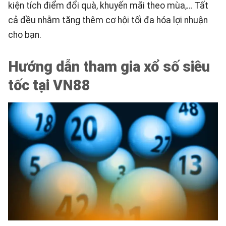
kiện tích điểm đổi quà, khuyến mãi theo mùa,… Tất
cả đều nhằm tăng thêm cơ hội tối đa hóa lợi nhuận
cho bạn.
Hướng dẫn tham gia xổ số siêu
tốc tại VN88