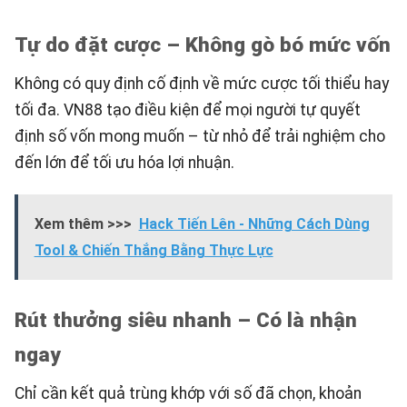
Tự do đặt cược – Không gò bó mức vốn
Không có quy định cố định về mức cược tối thiểu hay
tối đa. VN88 tạo điều kiện để mọi người tự quyết
định số vốn mong muốn – từ nhỏ để trải nghiệm cho
đến lớn để tối ưu hóa lợi nhuận.
Xem thêm >>>
Hack Tiến Lên - Những Cách Dùng
Tool & Chiến Thắng Bằng Thực Lực
Rút thưởng siêu nhanh – Có là nhận
ngay
Chỉ cần kết quả trùng khớp với số đã chọn, khoản