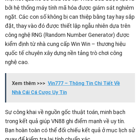
bởi hệ thống máy tính mã hóa được giám sát nghiêm
ngặt. Các con số không bị can thiệp bằng tay hay sắp
đặt, thay vào đó được thiết lập ngẫu nhiên dựa trên
công nghệ RNG (Random Number Generator) được
kiểm định từ nhà cung cấp Win Win – thương hiệu
quốc tế chuyên xây dựng nền tảng trò chơi công
nghệ cao.
Xem thêm >>>
Vin777 – Thông Tin Chi Tiết Về
Nhà Cái Cá Cược Uy Tín
Sự công khai về nguồn gốc thuật toán, minh bạch
trong kết quả giúp VN88 ghi điểm mạnh về uy tín.
Bạn hoàn toàn có thể đối chiếu kết quả ở mục lịch sử
quay để kiểm tra lại tính chuẩn xác.