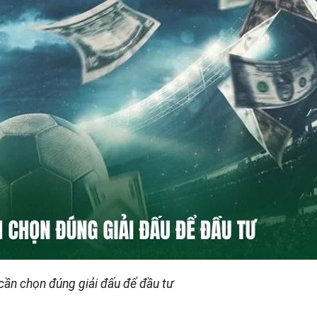
cần chọn đúng giải đấu để đầu tư