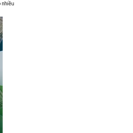
 nhiều