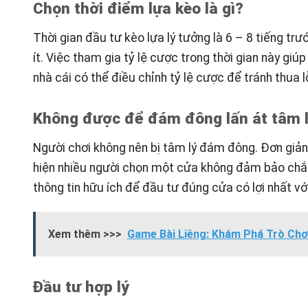
Chọn thời điểm lựa kèo là gì?
Thời gian đầu tư kèo lựa lý tưởng là 6 – 8 tiếng trư
ít. Việc tham gia tỷ lệ cược trong thời gian này giú
nhà cái có thể điều chỉnh tỷ lệ cược để tránh thua
Không được để đám đông lấn át tâm 
Người chơi không nên bị tâm lý đám đông. Đơn giản 
hiện nhiều người chọn một cửa không đảm bảo chắc 
thông tin hữu ích để đầu tư đúng cửa có lợi nhất vớ
Xem thêm >>>
Game Bài Liêng: Khám Phá Trò Chơ
Đầu tư hợp lý