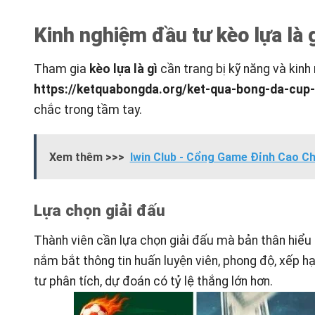
Kinh nghiệm đầu tư kèo lựa là 
Tham gia
kèo lựa là gì
cần trang bị kỹ năng và kinh
https://ketquabongda.org/ket-qua-bong-da-cup-
chắc trong tầm tay.
Xem thêm >>>
Iwin Club - Cổng Game Đỉnh Cao C
Lựa chọn giải đấu
Thành viên cần lựa chọn giải đấu mà bản thân hiểu 
nắm bắt thông tin huấn luyện viên, phong độ, xếp h
tư phân tích, dự đoán có tỷ lệ thắng lớn hơn.