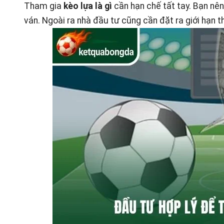
Tham gia
kèo lựa là gì
cần hạn chế tất tay. Bạn nên
ván. Ngoài ra nhà đầu tư cũng cần đặt ra giới hạn 