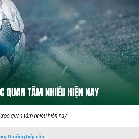
 được quan tâm nhiều hiện nay
úng thưởng hấp dẫn