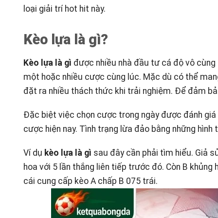
loại giải trí hot hit này.
Kèo lựa là gì?
Kèo lựa là gì
được nhiều nhà đầu tư cá độ vô cùng q
một hoặc nhiều cược cùng lúc. Mặc dù có thể man
đặt ra nhiều thách thức khi trải nghiệm. Để đảm bảo
Đặc biệt việc chọn cược trong ngày được đánh giá d
cược hiện nay. Tình trạng lừa đảo bằng những hình 
Ví dụ
kèo lựa là gì
sau đây cần phải tìm hiểu. Giả s
hoa với 5 lần thắng liên tiếp trước đó. Còn B khủng 
cái cung cấp kèo A chấp B 075 trái.