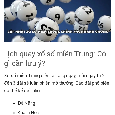
Lịch quay xổ số miền Trung: Có
gì cần lưu ý?
Xổ số miền Trung diễn ra hằng ngày, mỗi ngày từ 2
đến 3 đài sẽ luân phiên mở thưởng. Các đài phổ biến
có thể kể đến như:
Đà Nẵng
Khánh Hòa