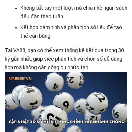
Không tất tay một lượt mà chia nhỏ ngân sách
đều đặn theo tuần.
Kết hợp cảm tính và phân tích số liệu để tạo
thế cân bằng.
Tại VA88, bạn có thể xem thống kê kết quả trong 30
kỳ gần nhất, giúp việc phân tích và chọn số dễ dàng
hơn mà không cần công cụ phức tạp.