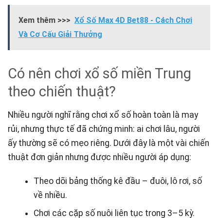
Xem thêm >>>
Xổ Số Max 4D Bet88 - Cách Chơi
Và Cơ Cấu Giải Thưởng
Có nên chơi xổ số miền Trung
theo chiến thuật?
Nhiều người nghĩ rằng chơi xổ số hoàn toàn là may
rủi, nhưng thực tế đã chứng minh: ai chơi lâu, người
ấy thường sẽ có mẹo riêng. Dưới đây là một vài chiến
thuật đơn giản nhưng được nhiều người áp dụng:
Theo dõi bảng thống kê đầu – đuôi, lô rơi, số
về nhiều.
Chơi các cặp số nuôi liên tục trong 3–5 kỳ.