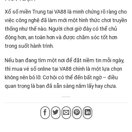
Xổ số miền Trung tại VA88 là minh chứng rõ ràng cho
việc công nghệ đã làm mới một hình thức chơi truyền
thống như thế nào. Người chơi giờ đây có thể chủ
động hơn, an toàn hơn và được chăm sóc tốt hơn
trong suốt hành trình.
Nếu bạn đang tìm một nơi để đặt niềm tin mỗi ngày,
thì mua vé số online tại VA88 chính là một lựa chọn
không nên bỏ lỡ. Cơ hội có thể đến bất ngờ – điều
quan trọng là bạn đã sẵn sàng nắm lấy hay chưa.