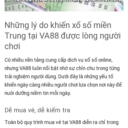
Những lý do khiến xổ số miền
Trung tại VA88 được lòng người
chơi
Có nhiều nền tảng cung cấp dịch vụ xổ số online,
nhưng VA88 luôn nổi bật nhờ sự chỉn chu trong từng
trải nghiệm người dùng. Dưới đây là những yếu tố
khiến ngày càng nhiều người chơi lựa chọn nơi này để
nuôi dưỡng niềm tin mỗi ngày.
Dễ mua vé, dễ kiểm tra
Toàn bộ quy trình mua vé tại VA88 diễn ra chỉ trong