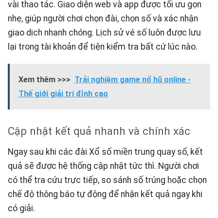
vài thao tác. Giao diện web và app được tối ưu gọn
nhẹ, giúp người chơi chọn đài, chọn số và xác nhận
giao dịch nhanh chóng. Lịch sử vé số luôn được lưu
lại trong tài khoản để tiện kiểm tra bất cứ lúc nào.
Xem thêm >>>
Trải nghiệm game nổ hũ online -
Thế giới giải trí đỉnh cao
Cập nhật kết quả nhanh và chính xác
Ngay sau khi các đài
Xổ số miền trung
quay số, kết
quả sẽ được hệ thống cập nhật tức thì. Người chơi
có thể tra cứu trực tiếp, so sánh số trúng hoặc chọn
chế độ thông báo tự động để nhận kết quả ngay khi
có giải.