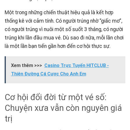
Một trong những chiến thuật hiệu quả là kết hợp
thống kê với cảm tính. Có người trúng nhờ “giấc mơ”,
có người trúng vì nuôi một số suốt 3 tháng, có người
trúng khi lần đầu mua vé. Dù sao đi nữa, mỗi lần chơi
là một lần bạn tiến gần hơn đến cơ hội thực sự.
Xem thêm >>>
Casino Trực Tuyến HITCLUB -
Thiên Đường Cá Cược Cho Anh Em
Cơ hội đổi đời từ một vé số:
Chuyện xưa vẫn còn nguyên giá
trị