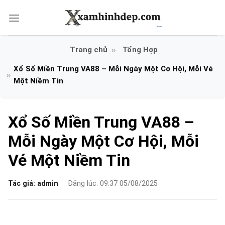
Bỏ
qua
nội
dung
Tổng Hợp
Xổ Số Miền Trung VA88 – Mỗi Ngày Một Cơ Hội, Mỗi Vé
Một Niềm Tin
Xổ Số Miền Trung VA88 –
Mỗi Ngày Một Cơ Hội, Mỗi
Vé Một Niềm Tin
Tác giả:
admin
Đăng lúc: 09:37 05/08/2025