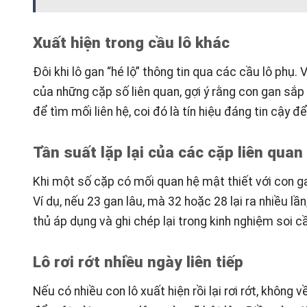
Xuất hiện trong cầu lô khác
Đôi khi lô gan “hé lộ” thông tin qua các cầu lô phụ. 
của những cặp số liên quan, gợi ý rằng con gan sắp
để tìm mối liên hệ, coi đó là tín hiệu đáng tin cậy đ
Tần suất lặp lại của các cặp liên quan
Khi một số cặp có mối quan hệ mật thiết với con gan
Ví dụ, nếu 23 gan lâu, mà 32 hoặc 28 lại ra nhiều lầ
thủ áp dụng và ghi chép lại trong kinh nghiệm soi c
Lô rơi rớt nhiều ngày liên tiếp
Nếu có nhiều con lô xuất hiện rồi lại rơi rớt, không 