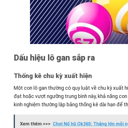
Dấu hiệu lô gan sắp ra
Thống kê chu kỳ xuất hiện
Một con lô gan thường có quy luật về chu kỳ xuất hi
đạt hoặc vượt ngưỡng trung bình này, khả năng con 
kinh nghiệm thường lập bảng thống kê dài hạn để th
Xem thêm >>>
Chơi Nổ hũ Ok365: Thắng lớn mỗi n