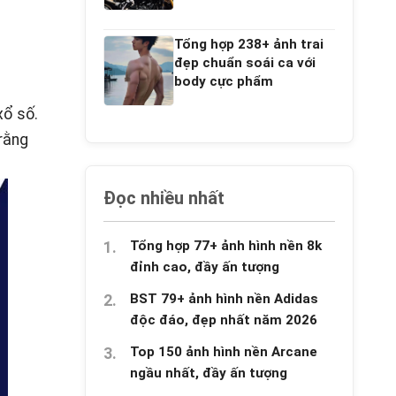
Tổng hợp 238+ ảnh trai
đẹp chuẩn soái ca với
body cực phẩm
xổ số.
 rằng
Đọc nhiều nhất
Tổng hợp 77+ ảnh hình nền 8k
đỉnh cao, đầy ấn tượng
BST 79+ ảnh hình nền Adidas
độc đáo, đẹp nhất năm 2026
Top 150 ảnh hình nền Arcane
ngầu nhất, đầy ấn tượng