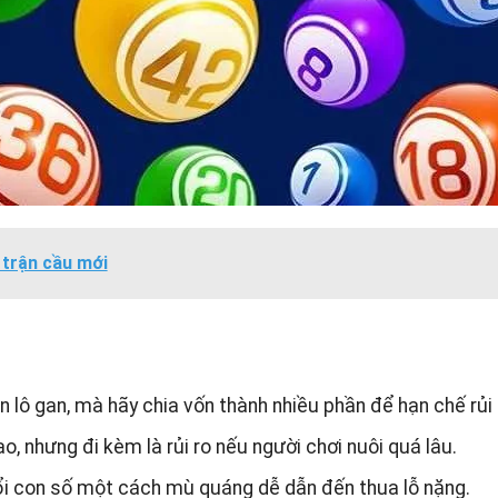
 trận cầu mới
lô gan, mà hãy chia vốn thành nhiều phần để hạn chế rủi 
o, nhưng đi kèm là rủi ro nếu người chơi nuôi quá lâu.
uổi con số một cách mù quáng dễ dẫn đến thua lỗ nặng.