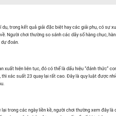
Ví dụ, trong kết quả giải đặc biệt hay các giải phụ, có sự x
 về. Người chơi thường so sánh các dãy số hàng chục, hàn
ể dự đoán.
 xuất hiện liên tục, đó có thể là dấu hiệu “đánh thức” co
n, thì xác suất 23 quay lại rất cao. Đây là quy luật được nh
ầu.
về lại trong các ngày liền kề, người chơi thường xem đây là