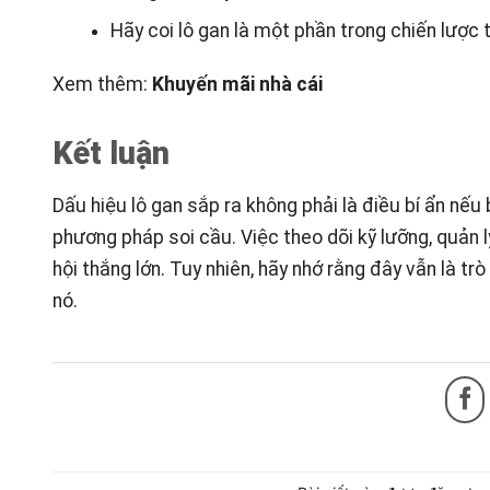
Hãy coi lô gan là một phần trong chiến lược 
Xem thêm:
Khuyến mãi nhà cái
Kết luận
Dấu hiệu lô gan sắp ra không phải là điều bí ẩn nếu
phương pháp soi cầu. Việc theo dõi kỹ lưỡng, quản lý
hội thắng lớn. Tuy nhiên, hãy nhớ rằng đây vẫn là trò
nó.