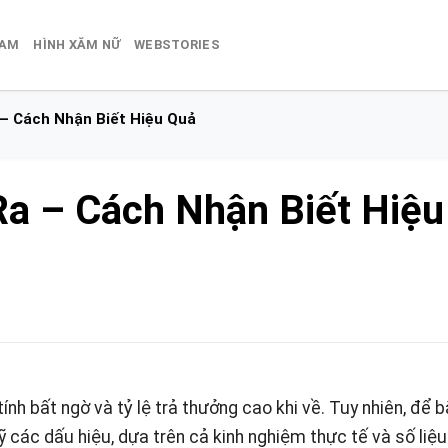
NAM
HÌNH XĂM NỮ
WEBSTORIES
 – Cách Nhận Biết Hiệu Quả
Ra – Cách Nhận Biết Hiệu
 tính bất ngờ và tỷ lệ trả thưởng cao khi về. Tuy nhiên, để b
ỹ các dấu hiệu, dựa trên cả kinh nghiệm thực tế và số liệ