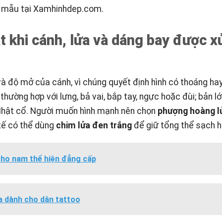
ộ mẫu tại
Xamhinhdep.com
.
 khi cánh, lửa và dáng bay được xử
và độ mở của cánh, vì chúng quyết định hình có thoáng hay
thường hợp với lưng, bả vai, bắp tay, ngực hoặc đùi; bản l
Nhật cổ. Người muốn hình mạnh nên chọn
phượng hoàng l
 tế có thể dùng
chim lửa đen trắng
để giữ tổng thể sạch h
cho nam thể hiện đẳng cấp
a dành cho dân tattoo