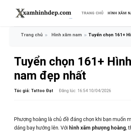
Bỏ
qua
TRANG CHỦ
HÌNH XĂM 
nội
dung
Hình xăm nam
Tuyển chọn 161+ H
Tuyển chọn 161+ Hìn
nam đẹp nhất
Tác giả:
Tattoo Đạt
Đăng lúc: 16:54 10/04/2026
Phượng hoàng là chủ đề đáng chọn khi bạn muốn một
dáng bay hướng lên. Với
hình xăm phượng hoàng
, 