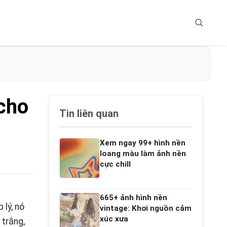
cho
Tin liên quan
Xem ngay 99+ hình nền
loang màu làm ảnh nền
cực chill
665+ ảnh hình nền
 lý, nó
vintage: Khơi nguồn cảm
xúc xưa
 trắng,