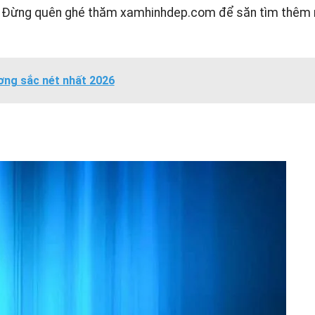
o. Đừng quên ghé thăm
xamhinhdep.com
để săn tìm thêm 
ơng sắc nét nhất 2026