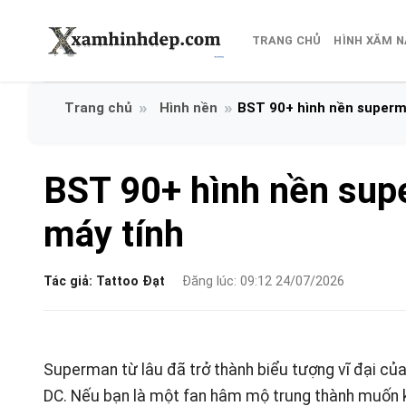
Bỏ
qua
TRANG CHỦ
HÌNH XĂM 
nội
dung
Hình nền
BST 90+ hình nền superm
BST 90+ hình nền sup
máy tính
Tác giả:
Tattoo Đạt
Đăng lúc: 09:12 24/07/2026
Superman từ lâu đã trở thành biểu tượng vĩ đại của
DC. Nếu bạn là một fan hâm mộ trung thành muốn kh