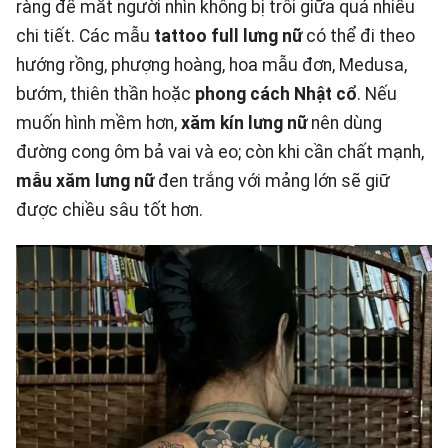
ràng để mắt người nhìn không bị trôi giữa quá nhiều
chi tiết. Các mẫu
tattoo full lưng nữ
có thể đi theo
hướng rồng, phượng hoàng, hoa mẫu đơn, Medusa,
bướm, thiên thần hoặc
phong cách Nhật cổ
. Nếu
muốn hình mềm hơn,
xăm kín lưng nữ
nên dùng
đường cong ôm bả vai và eo; còn khi cần chất mạnh,
mẫu xăm lưng nữ
đen trắng với mảng lớn sẽ giữ
được chiều sâu tốt hơn.