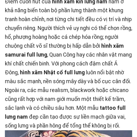
Điểm cuốn hút của
hình xăm kín lưng nam
nằm ở
khả năng biến toàn bộ phần lưng thành một khung
tranh hoàn chỉnh, nơi từng chi tiết đều có vị trí và nhịp
chuyển riêng. Người thích vẻ uy nghi có thể chọn rồng,
hổ, phượng hoàng hoặc cá chép hóa rồng; người
chuộng chất võ sĩ thường bị hấp dẫn bởi
hình xăm
samurai full lưng
, Quan Công hay các nhân vật mang
khí chất chiến binh. Với phong cách đậm chất Á
Đông,
hình xăm Nhật cổ full lưng
luôn nổi bật nhờ
màu sắc mạnh, nền sóng mây dày và bố cục cân đối.
Ngoài ra, các mẫu realism, blackwork hoặc chicano
cũng rất hợp với nam giới muốn một thiết kế trầm,
sắc lạnh và có chiều sâu hơn. Một mẫu
tattoo full
lưng nam
đẹp cần tạo được sự liền mạch giữa vai,
sống lưng và phần hông để tổng thể không bị rối.