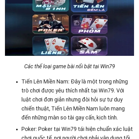
Các thể loại game bài nổi bật tại Win79
Tiến Lên Miền Nam: Đây là một trong những
trò chơi được yêu thích nhất tại Win79. Với
luật chơi đơn giản nhưng đòi hỏi sự tư duy
chiến thuật, Tiến Lên Miền Nam luôn mang
đến những màn so tài gay cấn, kịch tính.
Poker: Poker tại Win79 tái hiện chuẩn xác luật
chơi quốc tế, nơi người chơi phải vận dụng tối