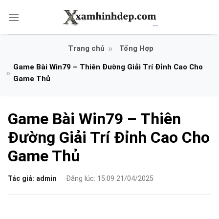
Bỏ
qua
nội
dung
Tổng Hợp
Game Bài Win79 – Thiên Đường Giải Trí Đỉnh Cao Cho
Game Thủ
Game Bài Win79 – Thiên
Đường Giải Trí Đỉnh Cao Cho
Game Thủ
Tác giả:
admin
Đăng lúc: 15:09 21/04/2025