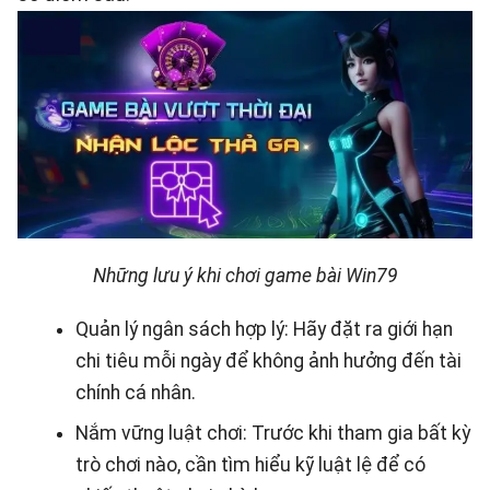
Những lưu ý khi chơi game bài Win79
Quản lý ngân sách hợp lý: Hãy đặt ra giới hạn
chi tiêu mỗi ngày để không ảnh hưởng đến tài
chính cá nhân.
Nắm vững luật chơi: Trước khi tham gia bất kỳ
trò chơi nào, cần tìm hiểu kỹ luật lệ để có