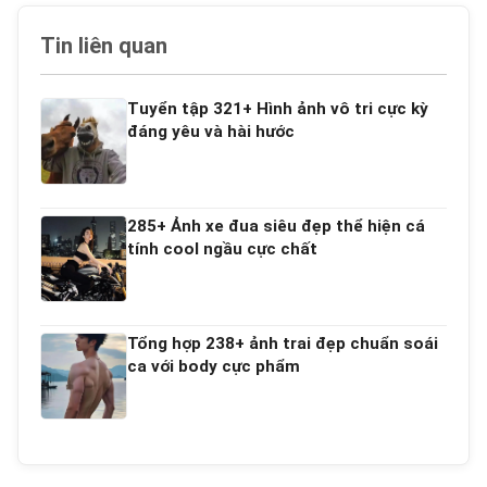
Tin liên quan
Tuyển tập 321+ Hình ảnh vô tri cực kỳ
đáng yêu và hài hước
285+ Ảnh xe đua siêu đẹp thể hiện cá
tính cool ngầu cực chất
Tổng hợp 238+ ảnh trai đẹp chuẩn soái
ca với body cực phẩm