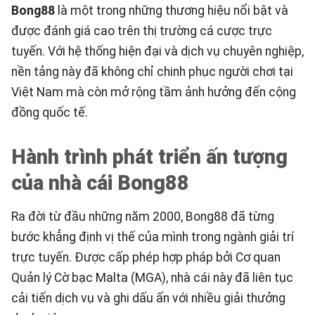
Bong88
là một trong những thương hiệu nổi bật và
được đánh giá cao trên thị trường cá cược trực
tuyến. Với hệ thống hiện đại và dịch vụ chuyên nghiệp,
nền tảng này đã không chỉ chinh phục người chơi tại
Việt Nam mà còn mở rộng tầm ảnh hưởng đến cộng
đồng quốc tế.
Hành trình phát triển ấn tượng
của nhà cái Bong88
Ra đời từ đầu những năm 2000, Bong88 đã từng
bước khẳng định vị thế của mình trong ngành giải trí
trực tuyến. Được cấp phép hợp pháp bởi Cơ quan
Quản lý Cờ bạc Malta (MGA), nhà cái này đã liên tục
cải tiến dịch vụ và ghi dấu ấn với nhiều giải thưởng