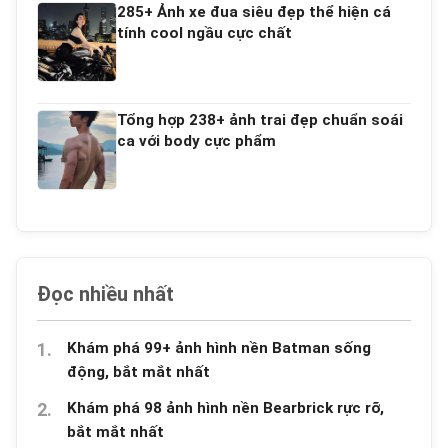
285+ Ảnh xe đua siêu đẹp thể hiện cá
tính cool ngầu cực chất
Tổng hợp 238+ ảnh trai đẹp chuẩn soái
ca với body cực phẩm
Đọc nhiều nhất
Khám phá 99+ ảnh hình nền Batman sống
động, bắt mắt nhất
Khám phá 98 ảnh hình nền Bearbrick rực rỡ,
bắt mắt nhất