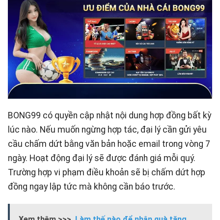
BONG99 có quyền cập nhật nội dung hợp đồng bất kỳ
lúc nào. Nếu muốn ngừng hợp tác, đại lý cần gửi yêu
cầu chấm dứt bằng văn bản hoặc email trong vòng 7
ngày. Hoạt động đại lý sẽ được đánh giá mỗi quý.
Trường hợp vi phạm điều khoản sẽ bị chấm dứt hợp
đồng ngay lập tức mà không cần báo trước.
Xem thêm >>>
Làm thế nào để nhận quà tặng