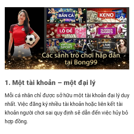
1. Một tài khoản – một đại lý
Mỗi cá nhân chỉ được sở hữu một tài khoản đại lý duy
nhất. Việc đăng ký nhiều tài khoản hoặc liên kết tài
khoản người chơi sai quy định sẽ dẫn đến việc hủy bỏ
hợp đồng.