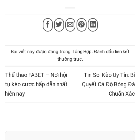
Bài viết này được đăng trong
. Đánh dấu
Tổng Hợp
liên kết
.
thường trực
Thể thao FABET – Nơi hội
Tin Soi Kèo Uy Tín: Bí
tụ kèo cược hấp dẫn nhất
Quyết Cá Độ Bóng Đá
hiện nay
Chuẩn Xác