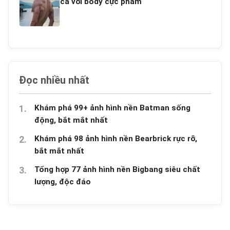
ca với body cực phẩm
Đọc nhiều nhất
Khám phá 99+ ảnh hình nền Batman sống
động, bắt mắt nhất
Khám phá 98 ảnh hình nền Bearbrick rực rỡ,
bắt mắt nhất
Tổng hợp 77 ảnh hình nền Bigbang siêu chất
lượng, độc đáo