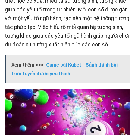
triết học cổ xưa, miêu tả sự tương sinh, tương khắc
giữa các yếu tố trong tự nhiên. Mỗi con số được gắn
với một yếu tố ngũ hành, tạo nên một hệ thống tương
tác phức tạp. Việc hiểu rõ mối quan hệ tương sinh,
tương khắc giữa các yếu tố ngũ hành giúp người chơi
dự đoán xu hướng xuất hiện của các con số.
Xem thêm >>>
Game bài Kubet - Sảnh đánh bài
trực tuyến được yêu thích