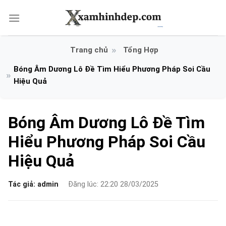
Bỏ
qua
nội
dung
Tổng Hợp
Bóng Âm Dương Lô Đề Tìm Hiểu Phương Pháp Soi Cầu
Hiệu Quả
Bóng Âm Dương Lô Đề Tìm
Hiểu Phương Pháp Soi Cầu
Hiệu Quả
Tác giả:
admin
Đăng lúc: 22:20 28/03/2025