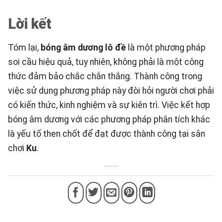
Lời kết
Tóm lại,
bóng âm dương lô đề
là một phương pháp
soi cầu hiệu quả, tuy nhiên, không phải là một công
thức đảm bảo chắc chắn thắng. Thành công trong
việc sử dụng phương pháp này đòi hỏi người chơi phải
có kiến thức, kinh nghiệm và sự kiên trì. Việc kết hợp
bóng âm dương với các phương pháp phân tích khác
là yếu tố then chốt để đạt được thành công tại sân
chơi
Ku
.