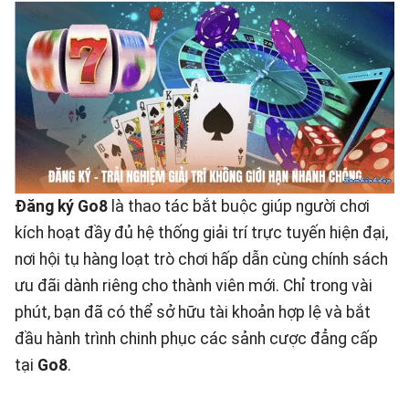
Đăng ký Go8
là thao tác bắt buộc giúp người chơi
kích hoạt đầy đủ hệ thống giải trí trực tuyến hiện đại,
nơi hội tụ hàng loạt trò chơi hấp dẫn cùng chính sách
ưu đãi dành riêng cho thành viên mới. Chỉ trong vài
phút, bạn đã có thể sở hữu tài khoản hợp lệ và bắt
đầu hành trình chinh phục các sảnh cược đẳng cấp
tại
Go8
.