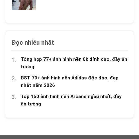
Đọc nhiều nhất
Tổng hợp 77+ ảnh hình nền 8k đỉnh cao, đầy ấn
tượng
BST 79+ ảnh hình nền Adidas độc đáo, đẹp
nhất năm 2026
Top 150 ảnh hình nền Arcane ngầu nhất, đầy
ấn tượng