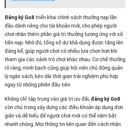
Đăng ký Go8
triển khai chính sách thưởng nạp lần
đầu dành riêng cho tài khoản mới, cho phép người
chơi nhận thêm phần giá trị thưởng tương ứng với số
tiền nạp. Nhờ đó, tổng số dư khả dụng được tăng lên
đáng kể, giúp người chơi có nhiều lựa chọn hơn khi
tham gia các sảnh trò chơi khác nhau. Cơ chế thưởng
rõ ràng, minh bạch cũng giúp hội viên chủ động quản
lý ngân sách, kéo dài thời gian trải nghiệm phù hợp
ngay từ những phiên đầu tiên.
Không chỉ tập trung vào giá trị ưu đãi,
đăng ký Go8
còn chú trọng xây dựng các điều khoản áp dụng đơn
giản và dễ hiểu để người chơi mới có thể nắm bắt
nhanh chóng. Mọi thông tin liên quan đến cách nhận