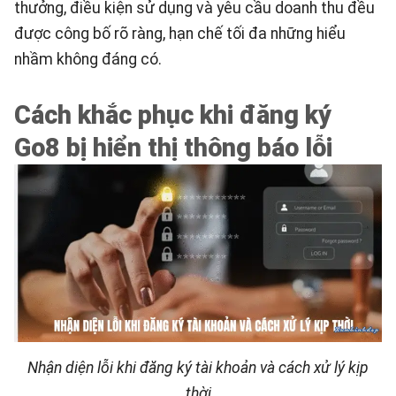
thưởng, điều kiện sử dụng và yêu cầu doanh thu đều
được công bố rõ ràng, hạn chế tối đa những hiểu
nhầm không đáng có.
Cách khắc phục khi đăng ký
Go8 bị hiển thị thông báo lỗi
Nhận diện lỗi khi đăng ký tài khoản và cách xử lý kịp
thời