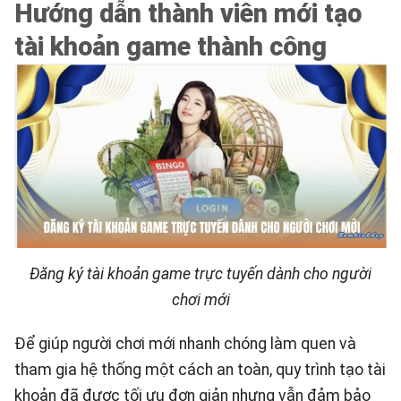
Hướng dẫn thành viên mới tạo
tài khoản game thành công
Đăng ký tài khoản game trực tuyến dành cho người
chơi mới
Để giúp người chơi mới nhanh chóng làm quen và
tham gia hệ thống một cách an toàn, quy trình tạo tài
khoản đã được tối ưu đơn giản nhưng vẫn đảm bảo