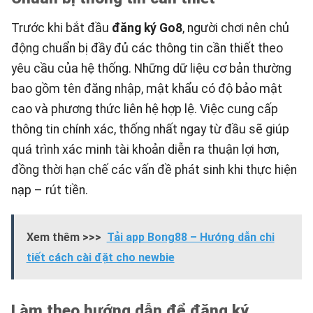
Trước khi bắt đầu
đăng ký
Go8
, người chơi nên chủ
động chuẩn bị đầy đủ các thông tin cần thiết theo
yêu cầu của hệ thống. Những dữ liệu cơ bản thường
bao gồm tên đăng nhập, mật khẩu có độ bảo mật
cao và phương thức liên hệ hợp lệ. Việc cung cấp
thông tin chính xác, thống nhất ngay từ đầu sẽ giúp
quá trình xác minh tài khoản diễn ra thuận lợi hơn,
đồng thời hạn chế các vấn đề phát sinh khi thực hiện
nạp – rút tiền.
Xem thêm >>>
Tải app Bong88 – Hướng dẫn chi
tiết cách cài đặt cho newbie
Làm theo hướng dẫn để đăng ký