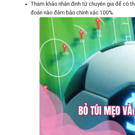
Tham khảo nhận định từ chuyên gia để có th
đoán nào đảm bảo chính xác 100%.