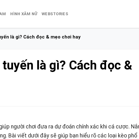
NAM
HÌNH XĂM NỮ
WEBSTORIES
uyến là gì? Cách đọc & mẹo chơi hay
 tuyến là gì? Cách đọc &
 giúp người chơi đưa ra dự đoán chính xác khi cá cược. N
g. Bài viết dưới đây sẽ giúp bạn hiểu rõ các loại kèo phổ