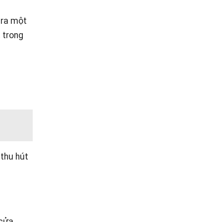
 ra một
 trong
 thu hút
 cửa