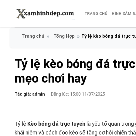
Bỏ
qua
TRANG CHỦ
HÌNH XĂM 
nội
dung
Tổng Hợp
Tỷ lệ kèo bóng đá trực t
Tỷ lệ kèo bóng đá trực
mẹo chơi hay
Tác giả:
admin
Đăng lúc: 15:00 11/07/2025
Tỷ lệ
Kèo bóng đá trực tuyến
là yếu tố quan trọng
khái niệm và cách đọc kèo sẽ tăng cơ hội chiến thắn