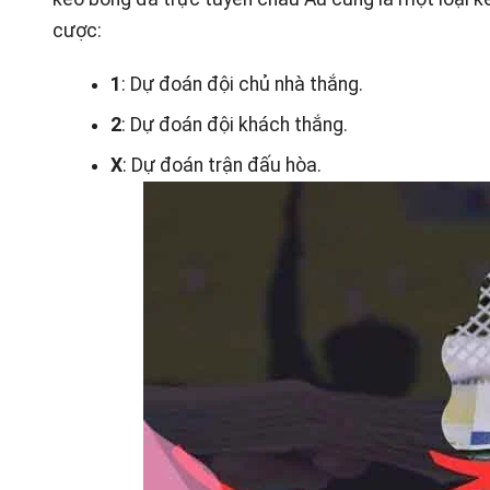
cược:
1
: Dự đoán đội chủ nhà thắng.
2
: Dự đoán đội khách thắng.
X
: Dự đoán trận đấu hòa.