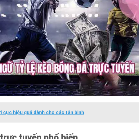
i cực hiệu quả dành cho các tân binh
trực tuyến phổ biến