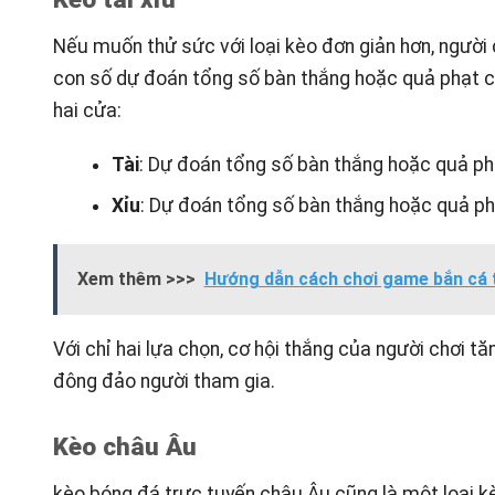
Nếu muốn thử sức với loại kèo đơn giản hơn, người 
con số dự đoán tổng số bàn thắng hoặc quả phạt củ
hai cửa:
Tài
: Dự đoán tổng số bàn thắng hoặc quả phạ
Xỉu
: Dự đoán tổng số bàn thắng hoặc quả phạ
Xem thêm >>>
Hướng dẫn cách chơi game bắn cá t
Với chỉ hai lựa chọn, cơ hội thắng của người chơi t
đông đảo người tham gia.
Kèo châu Âu
kèo bóng đá trực tuyến châu Âu cũng là một loại kèo