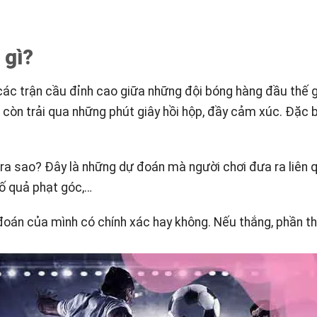
 gì?
ác trận cầu đỉnh cao giữa những đội bóng hàng đầu thế gi
còn trải qua những phút giây hồi hộp, đầy cảm xúc. Đặc b
u ra sao? Đây là những dự đoán mà người chơi đưa ra liên
số quả phạt góc,…
đoán của mình có chính xác hay không. Nếu thắng, phần t