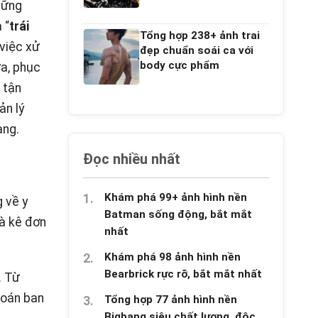
hững
 “
trái
Tổng hợp 238+ ảnh trai
 việc xử
đẹp chuẩn soái ca với
body cực phẩm
a, phục
 tận
ản lý
àng.
Đọc nhiều nhất
Khám phá 99+ ảnh hình nền
 về y
Batman sống động, bắt mắt
và kê đơn
nhất
Khám phá 98 ảnh hình nền
Bearbrick rực rỡ, bắt mắt nhất
. Từ
đoán ban
Tổng hợp 77 ảnh hình nền
Bigbang siêu chất lượng, độc