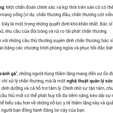
ng:
Một chẩn đoán chính xác và kịp thời trên sân cỏ có th
 mạng sống (ví dụ: chấn thương đầu, chấn thương cột sốn
:
Đây là một trong những quyết định khó khăn nhất. Bác sĩ
 nhu cầu của đội bóng và rủi ro tái phát chấn thương.
 với những cầu thủ thường xuyên dính chấn thương, bác s
 sân bằng các chương trình phòng ngừa và phục hồi đặc biệ
 cánh gà
“, những người hùng thầm lặng mang đến sự ổn đ
 chỉ xử lý chấn thương, mà là một
nghệ thuật quản lý sứ
 dinh dưỡng và cả hỗ trợ tâm lý. Chính nhờ sự tận tâm, ch
cầu thủ mới có thể phát huy tối đa tiềm năng, kéo dài sự 
 hiểu sâu hơn về những nỗ lực y tế thầm lặng này và quả
 người bạn đồng hành đáng tin cậy của bạn.