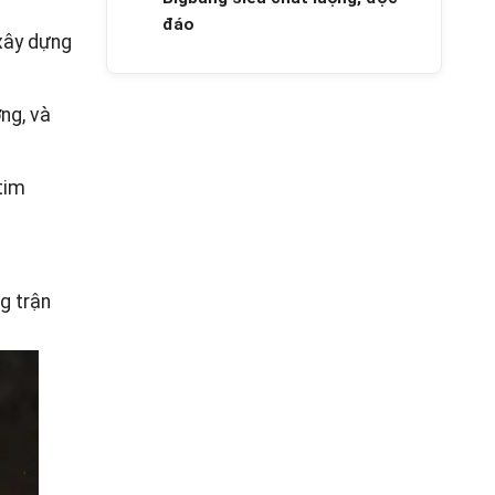
đáo
 xây dựng
ng, và
tim
g trận