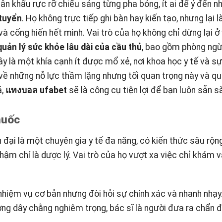
sân khấu rực rỡ chiếu sáng từng pha bóng, ít ai để ý đến n
 tuyển
. Họ không trực tiếp ghi bàn hay kiến tạo, nhưng lại là
à cống hiến hết mình. Vai trò của họ không chỉ dừng lại ở
quản lý sức khỏe lâu dài của cầu thủ
, bao gồm phòng ngừ
Đây là một khía cạnh ít được mổ xẻ, nơi khoa học y tế và sự
ề những nỗ lực thầm lặng nhưng tối quan trọng này và qu
á,
แทงบอล ufabet
sẽ là công cụ tiện lợi để bạn luôn sẵn s
huốc
đại là một chuyên gia y tế đa năng, có kiến thức sâu rộng
thậm chí là dược lý. Vai trò của họ vượt xa việc chỉ khám 
nhiệm vụ cơ bản nhưng đòi hỏi sự chính xác và nhanh nhạy
g dây chằng nghiêm trọng, bác sĩ là người đưa ra chẩn 