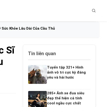
ý Sức Khỏe Lâu Dài Của Cầu Thủ
c Sĩ
Tin liên quan
u
Tuyển tập 321+ Hình
ảnh vô tri cực kỳ đáng
yêu và hài hước
285+ Ảnh xe đua siêu
đẹp thể hiện cá tính
cool ngầu cực chất