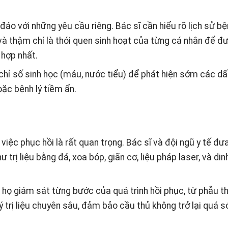
áo với những yêu cầu riêng. Bác sĩ cần hiểu rõ lịch sử bệ
và thậm chí là thói quen sinh hoạt của từng cá nhân để đưa
 hợp nhất.
chỉ số sinh học (máu, nước tiểu) để phát hiện sớm các dấ
oặc bệnh lý tiềm ẩn.
việc phục hồi là rất quan trọng. Bác sĩ và đội ngũ y tế đư
 trị liệu bằng đá, xoa bóp, giãn cơ, liệu pháp laser, và di
 họ giám sát từng bước của quá trình hồi phục, từ phẫu t
lý trị liệu chuyên sâu, đảm bảo cầu thủ không trở lại quá 