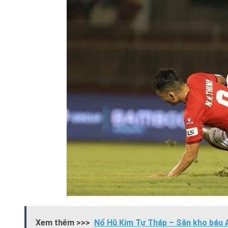
Xem thêm >>>
Nổ Hũ Kim Tự Tháp – Săn kho báu A