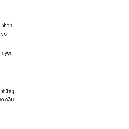
n nhận
 với
 luyện
t những
ho cầu