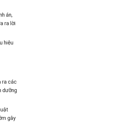
nh án,
 ra lời
u hiệu
a ra các
nh dưỡng
huật
sớm gây