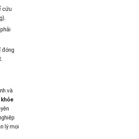
ể cứu
g).
 phải
ĩ đóng
t.
ịnh và
c khỏe
uyên
nghiệp
n lý mọi