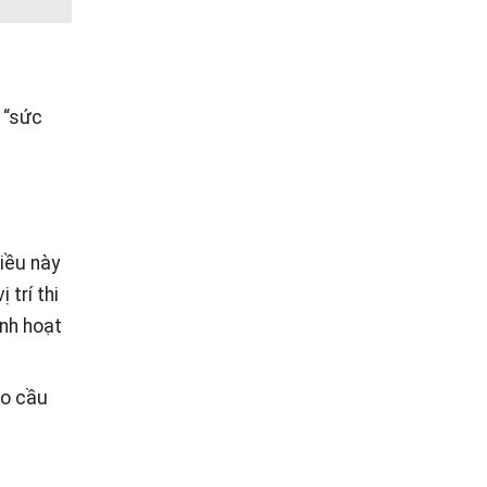
à “sức
Điều này
 trí thi
inh hoạt
ho cầu