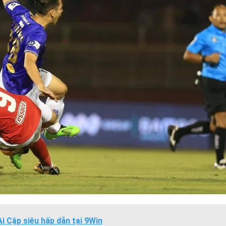
i Cập siêu hấp dẫn tại 9Win