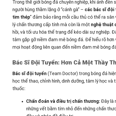
Trong thế giới bóng đá chuyên nghiệp, khi ánh đèn 
người hùng thầm lặng ở “cánh gà” –
các bác sĩ đội
tim thép
” đảm bảo rằng mỗi cầu thủ có thể ra sân v
lý chấn thương cấp tính mà còn là một
nghệ thuật 
hồi, và tối ưu hóa thể trạng để kéo dài sự nghiệp. 
tâm gặp gỡ niềm đam mê bóng đá. Để hiểu rõ hơn v
mọi hoạt động liên quan đến niềm đam mê bóng đ
Bác Sĩ Đội Tuyển: Hơn Cả Một Thầy T
Bác sĩ đội tuyển
(Team Doctor) trong bóng đá hiện 
học thể thao, chỉnh hình, dinh dưỡng, tâm lý học và 
thuốc:
Chẩn đoán và điều trị chấn thương:
Đây là 
những vết bầm tím nhỏ đến những chấn thươn