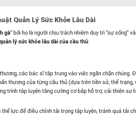
huật Quản Lý Sức Khỏe Lâu Dài
nh gà
” bởi họ là người chịu trách nhiệm duy trì “sự sống” v
quản lý sức khỏe lâu dài của cầu thủ
:
n thương, các bác sĩ tập trung vào việc ngăn chặn chúng. 
ấn thương của từng cầu thủ (dựa trên tiền sử, thể trạng, vị
g trình tập luyện tăng cường cơ bắp hỗ trợ, cải thiện sự l
 thể lực để điều chỉnh tải trọng tập luyện, tránh quá tải c