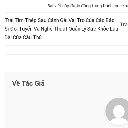
Bài viết này được đăng trong
Danh mục kh
Trái Tim Thép Sau Cánh Gà: Vai Trò Của Các Bác
Tra
Sĩ Đội Tuyển Và Nghệ Thuật Quản Lý Sức Khỏe Lâu
Dài Của Cầu Thủ
Về Tác Giả