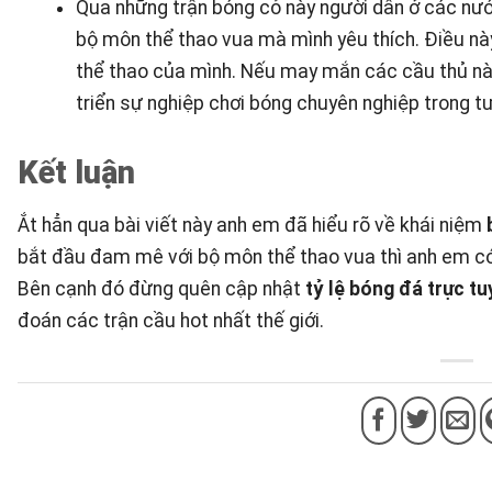
Qua những trận bóng cỏ này người dân ở các nướ
bộ môn thể thao vua mà mình yêu thích. Điều này
thể thao của mình. Nếu may mắn các cầu thủ nà
triển sự nghiệp chơi bóng chuyên nghiệp trong tư
Kết luận
Ắt hẳn qua bài viết này anh em đã hiểu rõ về khái niệm
bắt đầu đam mê với bộ môn thể thao vua thì anh em có
Bên cạnh đó đừng quên cập nhật
tỷ lệ bóng đá trực t
đoán các trận cầu hot nhất thế giới.