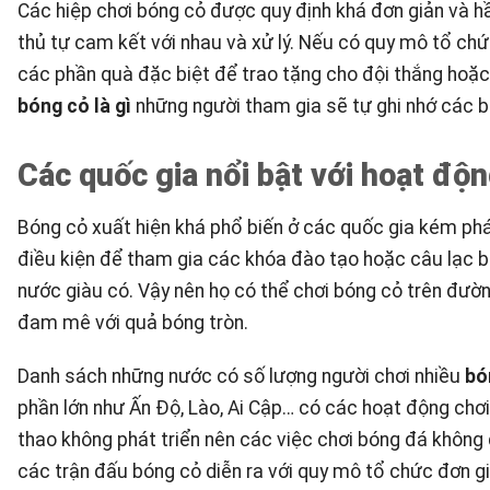
Các hiệp chơi bóng cỏ được quy định khá đơn giản và hầ
thủ tự cam kết với nhau và xử lý. Nếu có quy mô tổ chứ
các phần quà đặc biệt để trao tặng cho đội thắng hoặc
bóng cỏ là gì
những người tham gia sẽ tự ghi nhớ các bà
Các quốc gia nổi bật với hoạt độn
Bóng cỏ xuất hiện khá phổ biến ở các quốc gia kém phát
điều kiện để tham gia các khóa đào tạo hoặc câu lạc b
nước giàu có. Vậy nên họ có thể chơi bóng cỏ trên đườ
đam mê với quả bóng tròn.
Danh sách những nước có số lượng người chơi nhiều
bó
phần lớn như Ấn Độ, Lào, Ai Cập… có các hoạt động chơ
thao không phát triển nên các việc chơi bóng đá không
các trận đấu bóng cỏ diễn ra với quy mô tổ chức đơn g