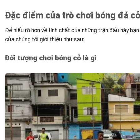
Đặc điểm của trò chơi bóng đá cỏ 
Để hiểu rõ hơn về tính chất của những trận đấu này bạ
của chúng tôi giới thiệu như sau:
Đối tượng chơi bóng cỏ là gì