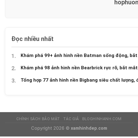
hophuo
Đọc nhiều nhất
Khám phá 99+ ảnh hình nền Batman sống động, bắt
Khám phá 98 ảnh hình nền Bearbrick rực rỡ, bắt mắt
Tổng hợp 77 ảnh hình nền Bigbang siêu chất lượng,
CHÍNH SÁCH BẢO MẬT
TÁC GIẢ
BLOGHINHANH.COM
Copyright 2026 ©
xamhinhdep.com