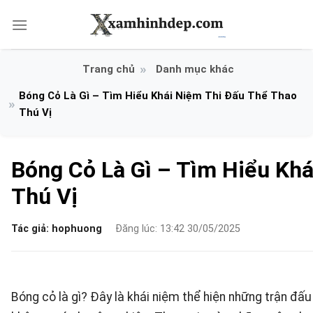
Bỏ
qua
nội
dung
Danh mục khác
Bóng Cỏ Là Gì – Tìm Hiểu Khái Niệm Thi Đấu Thể Thao
Thú Vị
Bóng Cỏ Là Gì – Tìm Hiểu Kh
Thú Vị
Tác giả:
hophuong
Đăng lúc: 13:42 30/05/2025
Bóng cỏ là gì? Đây là khái niệm thể hiện những trận đấu