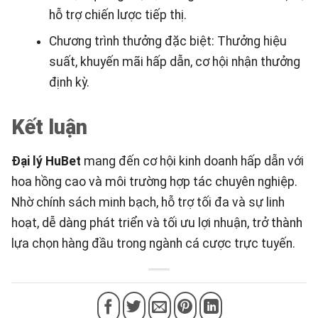
hỗ trợ chiến lược tiếp thị.
Chương trình thưởng đặc biệt: Thưởng hiệu
suất, khuyến mãi hấp dẫn, cơ hội nhận thưởng
định kỳ.
Kết luận
Đại lý HuBet
mang đến cơ hội kinh doanh hấp dẫn với
hoa hồng cao và môi trường hợp tác chuyên nghiệp.
Nhờ chính sách minh bạch, hỗ trợ tối đa và sự linh
hoạt, dễ dàng phát triển và tối ưu lợi nhuận, trở thành
lựa chọn hàng đầu trong ngành cá cược trực tuyến.