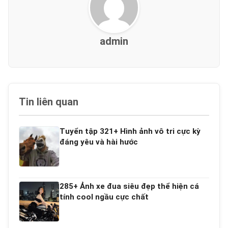
admin
Tin liên quan
Tuyển tập 321+ Hình ảnh vô tri cực kỳ
đáng yêu và hài hước
285+ Ảnh xe đua siêu đẹp thể hiện cá
tính cool ngầu cực chất