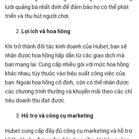
lưới quảng bá nhất định để đảm bảo họ có thể phát
triển và thu hút người chơi.
Lợi ích và hoa hồng
Khi trở thành đối tác kinh doanh của Hubet, bạn sẽ
nhận được hoa hồng hấp dẫn từ các giao dịch mà
bạn mang lại. Cung cấp nhiều gói với mức hoa hồng
khác nhau, tùy thuộc vào hiệu suất công việc của
bạn. Ngoài hoa hồng cố định, còn có thể nhận được
các chương trình thưởng và khuyến mãi theo các chỉ
tiêu doanh thu đạt được.
Hỗ trợ và công cụ marketing
Hubet cung cấp đầy đủ công cụ marketing và hỗ trợ