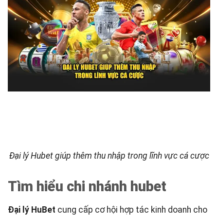
Đại lý Hubet giúp thêm thu nhập trong lĩnh vực cá cược
Tìm hiểu chi nhánh hubet
Đại lý HuBet
cung cấp cơ hội hợp tác kinh doanh cho