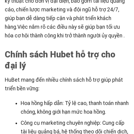
kỹ thuật cho đơn vị đại diện, bao gồm tài liệu quảng
cáo, chiến lược marketing và đội ngũ hỗ trợ 24/7,
giúp bạn dễ dàng tiếp cận và phát triển khách
hàng.Việc nắm rõ các điều này sẽ giúp bạn tối ưu
hóa cơ hội thành công khi trở thành người ủy quyền .
Chính sách Hubet hỗ trợ cho
đại lý
HuBet mang đến nhiều chính sách hỗ trợ giúp phát
triển bền vững:
Hoa hồng hấp dẫn: Tỷ lệ cao, thanh toán nhanh
chóng, không giới hạn mức hoa hồng.
Công cụ marketing chuyên nghiệp: Cung cấp
tài liệu quảng bá, hệ thống theo dõi chiến dịch,