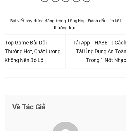
Bài viết này được đăng trong
. Đánh dấu
Tổng Hợp
liên kết
.
thường trực
Top Game Bài Đổi
Tải App THABET | Cách
Thưởng Hot, Chất Lượng,
Tải Ứng Dụng An Toàn
Không Nên Bỏ Lỡ
Trong 1 Nốt Nhạc
Về Tác Giả