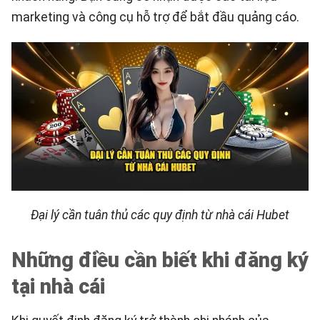
marketing và công cụ hỗ trợ để bắt đầu quảng cáo.
Đại lý cần tuân thủ các quy định từ nhà cái Hubet
Những điều cần biết khi đăng ký
tại nhà cái