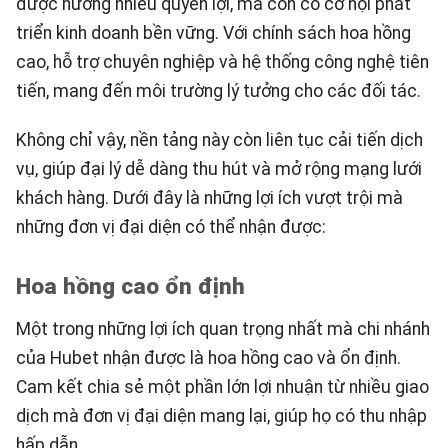
được hưởng nhiều quyền lợi, mà còn có cơ hội phát
triển kinh doanh bền vững. Với chính sách hoa hồng
cao, hỗ trợ chuyên nghiệp và hệ thống công nghệ tiên
tiến, mang đến môi trường lý tưởng cho các đối tác.
Không chỉ vậy, nền tảng này còn liên tục cải tiến dịch
vụ, giúp đại lý dễ dàng thu hút và mở rộng mạng lưới
khách hàng. Dưới đây là những lợi ích vượt trội mà
những đơn vị đại diện có thể nhận được:
Hoa hồng cao ổn định
Một trong những lợi ích quan trọng nhất mà chi nhánh
của Hubet nhận được là hoa hồng cao và ổn định.
Cam kết chia sẻ một phần lớn lợi nhuận từ nhiều giao
dịch mà đơn vị đại diện mang lại, giúp họ có thu nhập
hấp dẫn.