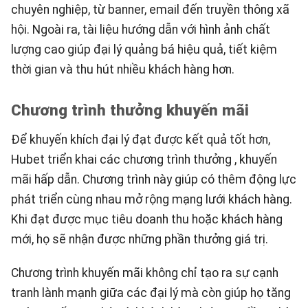
chuyên nghiệp, từ banner, email đến truyền thông xã
hội. Ngoài ra, tài liệu hướng dẫn với hình ảnh chất
lượng cao giúp đại lý quảng bá hiệu quả, tiết kiệm
thời gian và thu hút nhiều khách hàng hơn.
Chương trình thưởng khuyến mãi
Để khuyến khích đại lý đạt được kết quả tốt hơn,
Hubet triển khai các chương trình thưởng , khuyến
mãi hấp dẫn. Chương trình này giúp có thêm động lực
phát triển cùng nhau mở rộng mạng lưới khách hàng.
Khi đạt được mục tiêu doanh thu hoặc khách hàng
mới, họ sẽ nhận được những phần thưởng giá trị.
Chương trình khuyến mãi không chỉ tạo ra sự cạnh
tranh lành mạnh giữa các đại lý mà còn giúp họ tăng