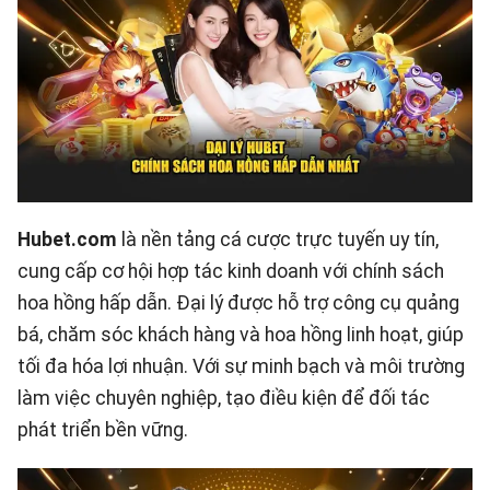
Hubet.com
là nền tảng cá cược trực tuyến uy tín,
cung cấp cơ hội hợp tác kinh doanh với chính sách
hoa hồng hấp dẫn. Đại lý được hỗ trợ công cụ quảng
bá, chăm sóc khách hàng và hoa hồng linh hoạt, giúp
tối đa hóa lợi nhuận. Với sự minh bạch và môi trường
làm việc chuyên nghiệp, tạo điều kiện để đối tác
phát triển bền vững.