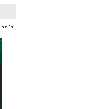
in giúp