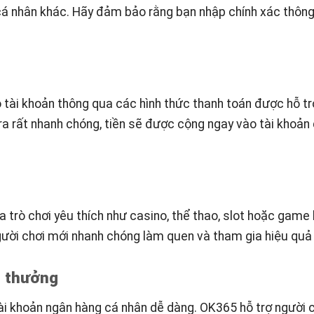
n cá nhân khác. Hãy đảm bảo rằng bạn nhập chính xác thông
ào tài khoản thông qua các hình thức thanh toán được hỗ t
n ra rất nhanh chóng, tiền sẽ được cộng ngay vào tài khoản
a trò chơi yêu thích như casino, thể thao, slot hoặc game 
người chơi mới nhanh chóng làm quen và tham gia hiệu quả
n thưởng
tài khoản ngân hàng cá nhân dễ dàng.
OK365 hỗ trợ người c