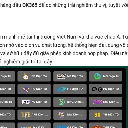
c hàng đầu
OK365
để có những trải nghiệm thú vị, tuyệt vời
n mạnh mẽ tại thị trường Việt Nam và khu vực châu Á. Từ 
n nhờ vào dịch vụ chất lượng, hệ thống hiện đại, cùng vô 
g và sở hữu đầy đủ giấy phép kinh doanh hợp pháp. Điều n
 nghiệm giải trí tại đây.