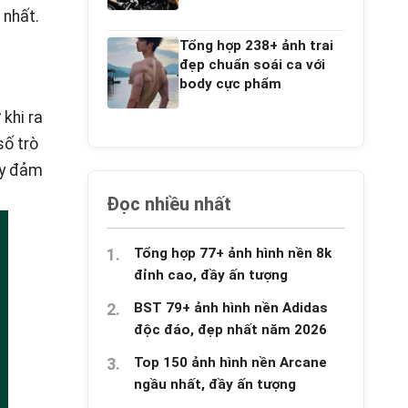
 nhất.
Tổng hợp 238+ ảnh trai
đẹp chuẩn soái ca với
body cực phẩm
khi ra
số trò
ày đảm
Đọc nhiều nhất
Tổng hợp 77+ ảnh hình nền 8k
đỉnh cao, đầy ấn tượng
BST 79+ ảnh hình nền Adidas
độc đáo, đẹp nhất năm 2026
Top 150 ảnh hình nền Arcane
ngầu nhất, đầy ấn tượng