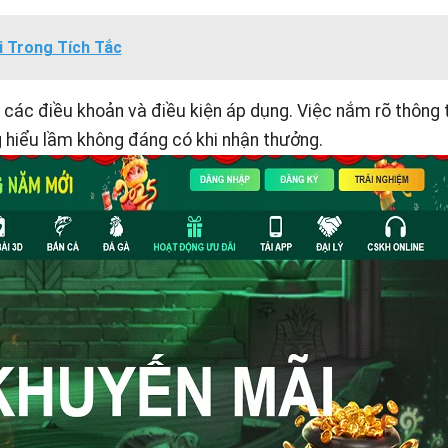
i Trong Tích Tắc
các điều khoản và điều kiện áp dụng. Việc nắm rõ thông t
g hiểu lầm không đáng có khi nhận thưởng.