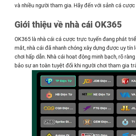
và nhiều người tham gia. Hãy đến với sảnh cá cượ
Giới thiệu về nhà cái OK365
OK365 là nhà cái cá cược trực tuyến đang phát triể
mắt, nhà cái đã nhanh chóng xây dựng được uy tín lớ
chơi hấp dẫn. Nhà cái hoạt động minh bạch, rõ ràn
bảo sự an toàn tuyệt đối khi người chơi tham gia trải