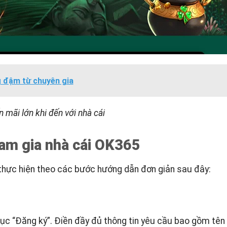
g đậm từ chuyên gia
 mãi lớn khi đến với nhà cái
ham gia nhà cái OK365
 thực hiện theo các bước hướng dẫn đơn giản sau đây:
c “Đăng ký”. Điền đầy đủ thông tin yêu cầu bao gồm tên 