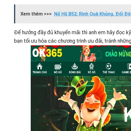
Xem thêm >>>
Nổ Hũ B52: Rinh Quà Khủng, Đổi Đờ
Để hưởng đầy đủ khuyến mãi thì anh em hãy đọc kỹ 
bạn tối ưu hóa các chương trình ưu đãi, tránh nhữn