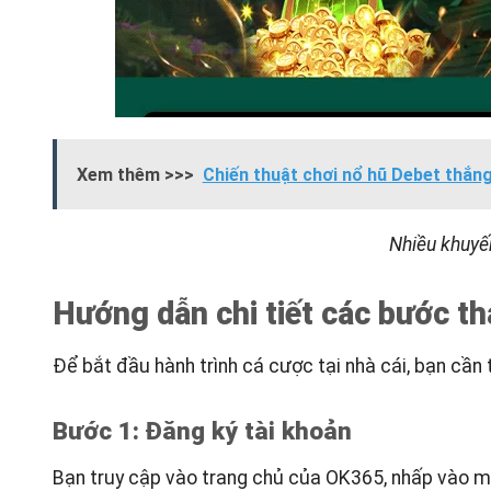
Xem thêm >>>
Chiến thuật chơi nổ hũ Debet thắn
Nhiều khuyến
Hướng dẫn chi tiết các bước t
Để bắt đầu hành trình cá cược tại nhà cái, bạn cần
Bước 1: Đăng ký tài khoản
Bạn truy cập vào trang chủ của OK365, nhấp vào mụ