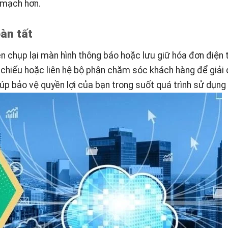
n mạch hơn.
oàn tất
n chụp lại màn hình thông báo hoặc lưu giữ hóa đơn điện 
 chiếu hoặc liên hệ bộ phận chăm sóc khách hàng để giải
úp bảo vệ quyền lợi của bạn trong suốt quá trình sử dụng 