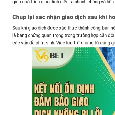
giúp quá trình giao dịch diễn ra nhanh chóng và liề
Chụp lại xác nhận giao dịch sau khi h
Sau khi giao dịch được xác thực thành công, bạn nê
là bằng chứng quan trọng trong trường hợp cần đối
các vấn đề phát sinh. Việc lưu trữ chứng từ cũng gi