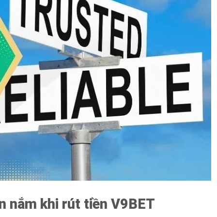
n nắm khi rút tiền V9BET