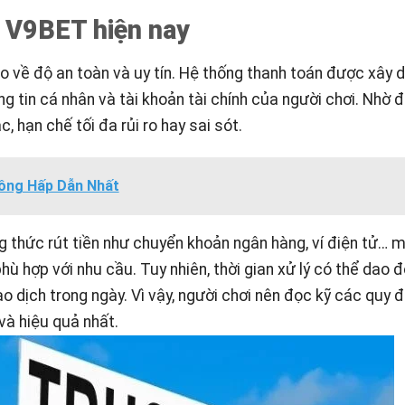
n V9BET hiện nay
o về độ an toàn và uy tín. Hệ thống thanh toán được xây 
ng tin cá nhân và tài khoản tài chính của người chơi. Nhờ đ
 hạn chế tối đa rủi ro hay sai sót.
Hồng Hấp Dẫn Nhất
g thức rút tiền như chuyển khoản ngân hàng, ví điện tử… 
hù hợp với nhu cầu. Tuy nhiên, thời gian xử lý có thể dao 
 dịch trong ngày. Vì vậy, người chơi nên đọc kỹ các quy đ
 và hiệu quả nhất.