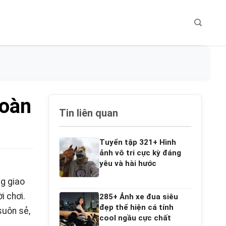
toàn
Tin liên quan
Tuyển tập 321+ Hình
ảnh vô tri cực kỳ đáng
yêu và hài hước
ng giao
i chơi.
285+ Ảnh xe đua siêu
đẹp thể hiện cá tính
suôn sẻ,
cool ngầu cực chất