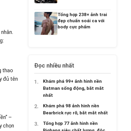
Tổng hợp 238+ ảnh trai
đẹp chuẩn soái ca với
body cực phẩm
 nhân.
g:
Đọc nhiều nhất
g thao
y đủ tên
Khám phá 99+ ảnh hình nền
Batman sống động, bắt mắt
nhất
Khám phá 98 ảnh hình nền
Bearbrick rực rỡ, bắt mắt nhất
iền” –
Tổng hợp 77 ảnh hình nền
ùy chọn
Bigbang siêu chất lượng, độc