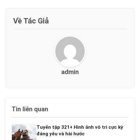
Về Tác Giả
admin
Tin liên quan
Tuyển tập 321+ Hình ảnh vô tri cực kỳ
đáng yêu và hài hước