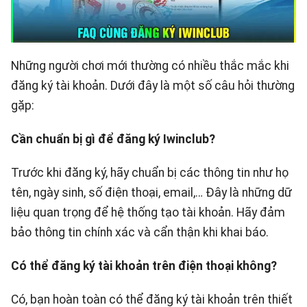
Những người chơi mới thường có nhiều thắc mắc khi
đăng ký tài khoản. Dưới đây là một số câu hỏi thường
gặp:
Cần chuẩn bị gì để đăng ký Iwinclub?
Trước khi đăng ký, hãy chuẩn bị các thông tin như họ
tên, ngày sinh, số điện thoại, email,… Đây là những dữ
liệu quan trọng để hệ thống tạo tài khoản. Hãy đảm
bảo thông tin chính xác và cẩn thận khi khai báo.
Có thể đăng ký tài khoản trên điện thoại không?
Có, bạn hoàn toàn có thể đăng ký tài khoản trên thiết