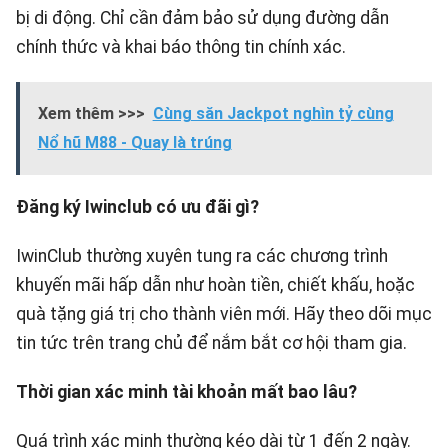
bị di động. Chỉ cần đảm bảo sử dụng đường dẫn
chính thức và khai báo thông tin chính xác.
Xem thêm >>>
Cùng săn Jackpot nghìn tỷ cùng
Nổ hũ M88 - Quay là trúng
Đăng ký Iwinclub có ưu đãi gì?
IwinClub thường xuyên tung ra các chương trình
khuyến mãi hấp dẫn như hoàn tiền, chiết khấu, hoặc
quà tặng giá trị cho thành viên mới. Hãy theo dõi mục
tin tức trên trang chủ để nắm bắt cơ hội tham gia.
Thời gian xác minh tài khoản mất bao lâu?
Quá trình xác minh thường kéo dài từ 1 đến 2 ngày.