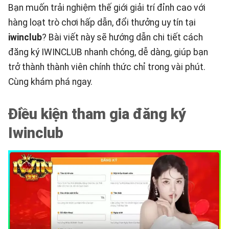
Bạn muốn trải nghiệm thế giới giải trí đỉnh cao với
hàng loạt trò chơi hấp dẫn, đổi thưởng uy tín tại
iwinclub
? Bài viết này sẽ hướng dẫn chi tiết cách
đăng ký IWINCLUB nhanh chóng, dễ dàng, giúp bạn
trở thành thành viên chính thức chỉ trong vài phút.
Cùng khám phá ngay.
Điều kiện tham gia đăng ký
Iwinclub