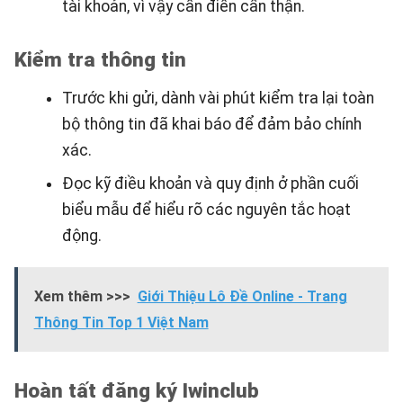
tài khoản, vì vậy cần điền cẩn thận.
Kiểm tra thông tin
Trước khi gửi, dành vài phút kiểm tra lại toàn
bộ thông tin đã khai báo để đảm bảo chính
xác.
Đọc kỹ điều khoản và quy định ở phần cuối
biểu mẫu để hiểu rõ các nguyên tắc hoạt
động.
Xem thêm >>>
Giới Thiệu Lô Đề Online - Trang
Thông Tin Top 1 Việt Nam
Hoàn tất đăng ký Iwinclub