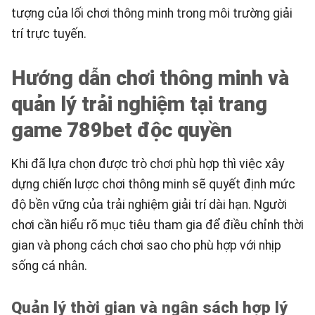
tượng của lối chơi thông minh trong môi trường giải
trí trực tuyến.
Hướng dẫn chơi thông minh và
quản lý trải nghiệm tại trang
game 789bet độc quyền
Khi đã lựa chọn được trò chơi phù hợp thì việc xây
dựng chiến lược chơi thông minh sẽ quyết định mức
độ bền vững của trải nghiệm giải trí dài hạn. Người
chơi cần hiểu rõ mục tiêu tham gia để điều chỉnh thời
gian và phong cách chơi sao cho phù hợp với nhịp
sống cá nhân.
Quản lý thời gian và ngân sách hợp lý