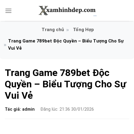
Bỏ
qua
nội
dung
Tổng Hợp
Trang Game 789bet Độc Quyền – Biểu Tượng Cho Sự
Vui Vẻ
Trang Game 789bet Độc
Quyền – Biểu Tượng Cho Sự
Vui Vẻ
Tác giả:
admin
Đăng lúc: 21:36 30/01/2026