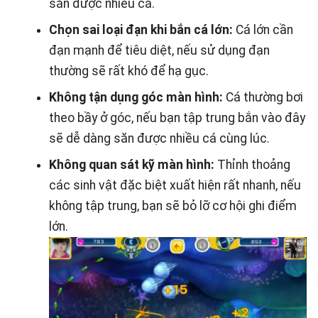
săn được nhiều cá.
Chọn sai loại đạn khi bắn cá lớn:
Cá lớn cần
đạn mạnh để tiêu diệt, nếu sử dụng đạn
thường sẽ rất khó để hạ gục.
Không tận dụng góc màn hình:
Cá thường bơi
theo bầy ở góc, nếu bạn tập trung bắn vào đây
sẽ dễ dàng săn được nhiều cá cùng lúc.
Không quan sát kỹ màn hình:
Thỉnh thoảng
các sinh vật đặc biệt xuất hiện rất nhanh, nếu
không tập trung, bạn sẽ bỏ lỡ cơ hội ghi điểm
lớn.