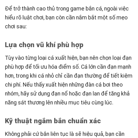
Để trở thành cao thủ trong game bắn cá, ngoài việc
hiểu rõ luật chơi, bạn còn cần nắm bắt một số mẹo
chơi sau:
Lựa chọn vũ khí phù hợp
Tùy vào từng loại cá xuất hiện, bạn nên chọn loại đạn
phù hợp để tối ưu hóa điểm số. Cá lớn cần đạn mạnh
hơn, trong khi cá nhỏ chỉ cần đạn thường để tiết kiệm
chi phí. Nếu thấy xuất hiện những đàn cá bơi theo
nhóm, hãy sử dụng đạn nổ hoặc đạn lan để tăng khả
năng sát thương lên nhiều mục tiêu cùng lúc.
Kỹ thuật ngắm bắn chuẩn xác
Không phải cứ bắn liên tục là sẽ hiệu quả, bạn cần