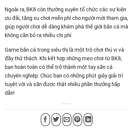
Ngoài ra, BK8 còn thường xuyên tổ chức các sự kiện
ưu đãi, tặng xu chơi miễn phí cho người mới tham gia,
giúp người chơi dễ dàng khám phá thế giới bắn cá mà
không cần bỏ ra nhiều chi phí.
Game bắn cá trong siêu thị là một trò chơi thú vị và
đầy thử thách. Khi kết hợp những mẹo chơi từ BK8,
bạn hoàn toàn có thể trở thành một tay săn cá
chuyên nghiệp. Chúc bạn có những phút giây giải trí
tuyệt vời và săn được thật nhiều phần thưởng hấp
dẫn!