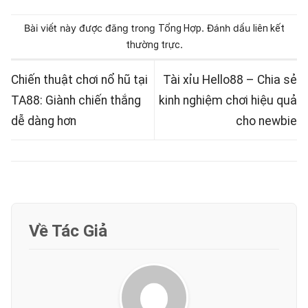
Bài viết này được đăng trong
. Đánh dấu
Tổng Hợp
liên kết
.
thường trực
Chiến thuật chơi nổ hũ tại
Tài xỉu Hello88 – Chia sẻ
TA88: Giành chiến thắng
kinh nghiệm chơi hiệu quả
dễ dàng hơn
cho newbie
Về Tác Giả