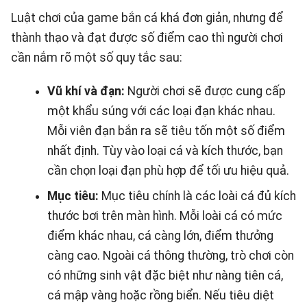
Luật chơi của game bắn cá khá đơn giản, nhưng để
thành thạo và đạt được số điểm cao thì người chơi
cần nắm rõ một số quy tắc sau:
Vũ khí và đạn:
Người chơi sẽ được cung cấp
một khẩu súng với các loại đạn khác nhau.
Mỗi viên đạn bắn ra sẽ tiêu tốn một số điểm
nhất định. Tùy vào loại cá và kích thước, bạn
cần chọn loại đạn phù hợp để tối ưu hiệu quả.
Mục tiêu:
Mục tiêu chính là các loài cá đủ kích
thước bơi trên màn hình. Mỗi loài cá có mức
điểm khác nhau, cá càng lớn, điểm thưởng
càng cao. Ngoài cá thông thường, trò chơi còn
có những sinh vật đặc biệt như nàng tiên cá,
cá mập vàng hoặc rồng biển. Nếu tiêu diệt