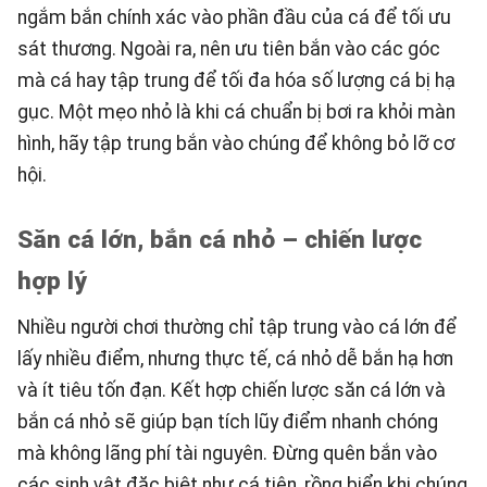
ngắm bắn chính xác vào phần đầu của cá để tối ưu
sát thương. Ngoài ra, nên ưu tiên bắn vào các góc
mà cá hay tập trung để tối đa hóa số lượng cá bị hạ
gục. Một mẹo nhỏ là khi cá chuẩn bị bơi ra khỏi màn
hình, hãy tập trung bắn vào chúng để không bỏ lỡ cơ
hội.
Săn cá lớn, bắn cá nhỏ – chiến lược
hợp lý
Nhiều người chơi thường chỉ tập trung vào cá lớn để
lấy nhiều điểm, nhưng thực tế, cá nhỏ dễ bắn hạ hơn
và ít tiêu tốn đạn. Kết hợp chiến lược săn cá lớn và
bắn cá nhỏ sẽ giúp bạn tích lũy điểm nhanh chóng
mà không lãng phí tài nguyên. Đừng quên bắn vào
các sinh vật đặc biệt như cá tiên, rồng biển khi chúng