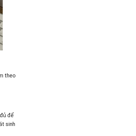
àm theo
 đủ để
át sinh