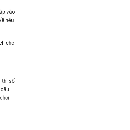
hập vào
 về nếu
ạch cho
 thì số
 cầu
chơi