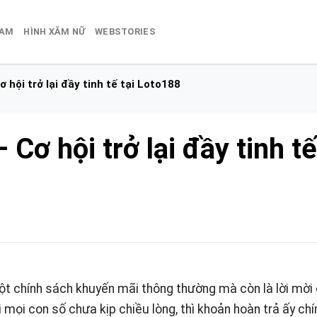
NAM
HÌNH XĂM NỮ
WEBSTORIES
 hội trở lại đầy tinh tế tại Loto188
Cơ hội trở lại đầy tinh tế
ột chính sách khuyến mãi thông thường mà còn là lời mời 
 mọi con số chưa kịp chiều lòng, thì khoản hoàn trả ấy chí