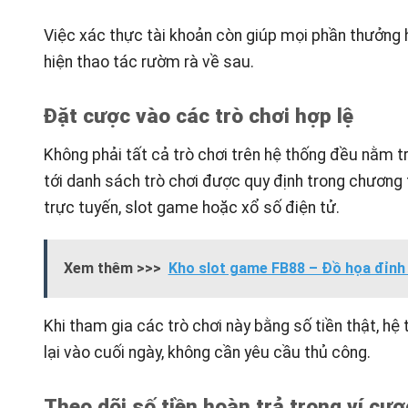
Việc xác thực tài khoản còn giúp mọi phần thưởng 
hiện thao tác rườm rà về sau.
Đặt cược vào các trò chơi hợp lệ
Không phải tất cả trò chơi trên hệ thống đều nằm 
tới danh sách trò chơi được quy định trong chương 
trực tuyến, slot game hoặc xổ số điện tử.
Xem thêm >>>
Kho slot game FB88 – Đồ họa đỉnh
Khi tham gia các trò chơi này bằng số tiền thật, h
lại vào cuối ngày, không cần yêu cầu thủ công.
Theo dõi số tiền hoàn trả trong ví cượ