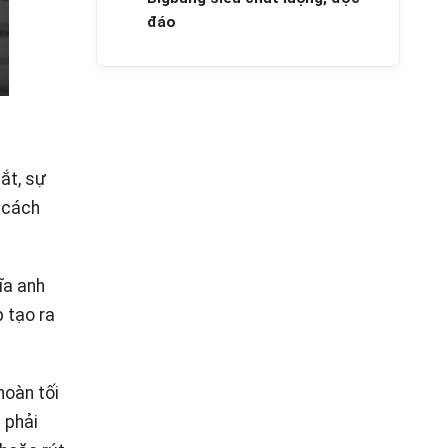
đáo
ắt, sự
à cách
ĩa anh
p tạo ra
hoàn tối
 phải