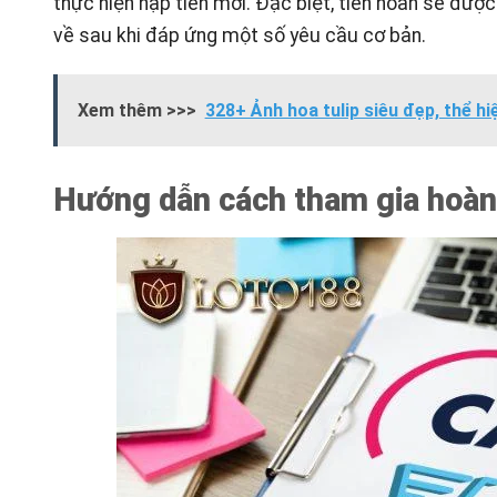
thực hiện nạp tiền mới. Đặc biệt, tiền hoàn sẽ đượ
về sau khi đáp ứng một số yêu cầu cơ bản.
Xem thêm >>>
328+ Ảnh hoa tulip siêu đẹp, thể hi
Hướng dẫn cách tham gia hoàn 