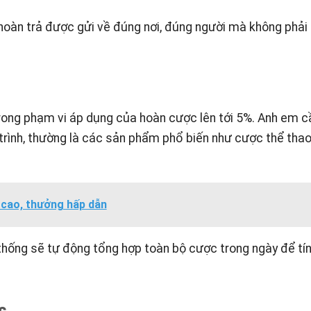
hoàn trả được gửi về đúng nơi, đúng người mà không phải
trong phạm vi áp dụng của hoàn cược lên tới 5%. Anh em c
trình, thường là các sản phẩm phổ biến như cược thể thao
 cao, thưởng hấp dẫn
ệ thống sẽ tự động tổng hợp toàn bộ cược trong ngày để tí
c