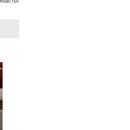
 hoặc rút