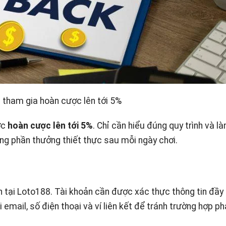
tham gia hoàn cược lên tới 5%
ợc
hoàn cược lên tới 5%
. Chỉ cần hiểu đúng quy trình và l
ng phần thưởng thiết thực sau mỗi ngày chơi.
n tại Loto188. Tài khoản cần được xác thực thông tin đầy
email, số điện thoại và ví liên kết để tránh trường hợp ph