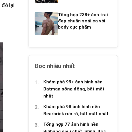
 đó lại
Tổng hợp 238+ ảnh trai
đẹp chuẩn soái ca với
body cực phẩm
Đọc nhiều nhất
Khám phá 99+ ảnh hình nền
Batman sống động, bắt mắt
nhất
Khám phá 98 ảnh hình nền
Bearbrick rực rỡ, bắt mắt nhất
Tổng hợp 77 ảnh hình nền
Bigbang siêu chất lượng, độc