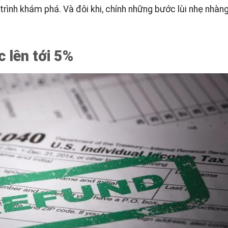
rình khám phá. Và đôi khi, chính những bước lùi nhẹ nhàng
 lên tới 5%