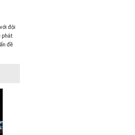
với đội
ề phát
vấn đề