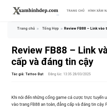
Bỏ
qua
TRANG CHỦ
HÌNH XĂM 
nội
dung
Tổng Hợp
Review FB88 – Link vào 
Review FB88 – Link và
cấp và đáng tin cậy
Tác giả:
Tattoo Đạt
Đăng lúc: 13:35 28/03/2025
Khi nói đến những cổng game cá cược trực tuyến u
vào trang FB88 an toàn, đẳng cấp và đáng tin cậy.