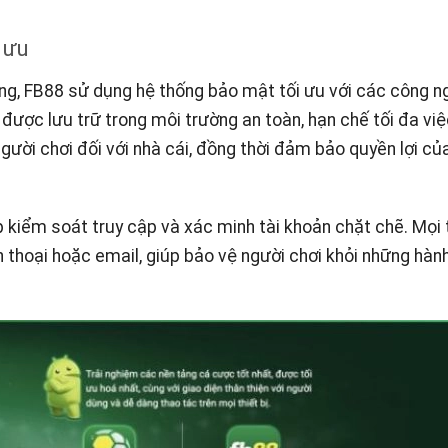
 ưu
ng, FB88 sử dụng hệ thống bảo mật tối ưu với các công n
 được lưu trữ trong môi trường an toàn, hạn chế tối đa việc
người chơi đối với nhà cái, đồng thời đảm bảo quyền lợi củ
kiểm soát truy cập và xác minh tài khoản chặt chẽ. Mọi 
thoại hoặc email, giúp bảo vệ người chơi khỏi những hành