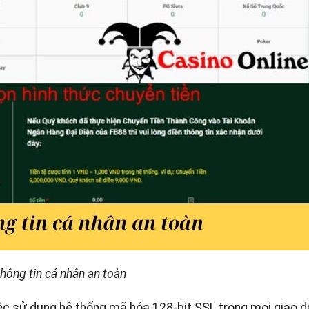
hông tin cá nhân an toàn
iệc sử dụng hệ thống mã hóa 128-bit SSL trong mọi giao dị