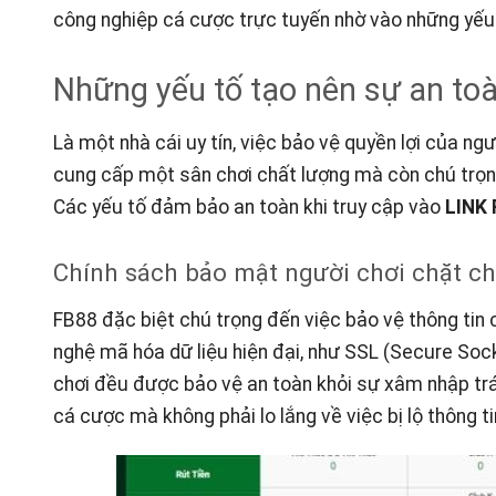
công nghiệp cá cược trực tuyến nhờ vào những yếu 
Những yếu tố tạo nên sự an toà
Là một nhà cái uy tín, việc bảo vệ quyền lợi của ngư
cung cấp một sân chơi chất lượng mà còn chú trọn
Các yếu tố đảm bảo an toàn khi truy cập vào
LINK
Chính sách bảo mật người chơi chặt c
FB88 đặc biệt chú trọng đến việc bảo vệ thông tin 
nghệ mã hóa dữ liệu hiện đại, như SSL (Secure Sock
chơi đều được bảo vệ an toàn khỏi sự xâm nhập trá
cá cược mà không phải lo lắng về việc bị lộ thông t