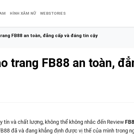
NAM
HÌNH XĂM NỮ
WEBSTORIES
trang FB88 an toàn, đẳng cấp và đáng tin cậy
o trang FB88 an toàn, đẳ
y tín và chất lượng, không thể không nhắc đến Review
FB
 FB88 đã và đang khẳng định được vị thế của mình trong n