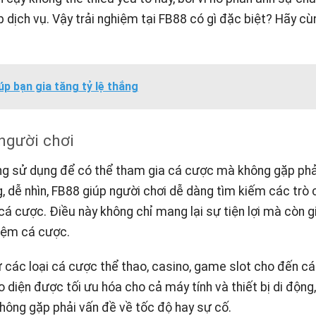
p dịch vụ. Vậy trải nghiệm tại FB88 có gì đặc biệt? Hãy c
p bạn gia tăng tỷ lệ thắng
 người chơi
àng sử dụng để có thể tham gia cá cược mà không gặp phả
ng, dễ nhìn, FB88 giúp người chơi dễ dàng tìm kiếm các trò 
 cá cược. Điều này không chỉ mang lại sự tiện lợi mà còn g
hiệm cá cược.
các loại cá cược thể thao, casino, game slot cho đến cá
o diện được tối ưu hóa cho cả máy tính và thiết bị di động
hông gặp phải vấn đề về tốc độ hay sự cố.