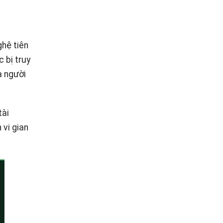
ghệ tiên
 bị truy
a người
tài
 vi gian