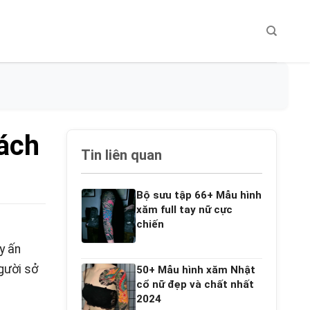
cách
Tin liên quan
Bộ sưu tập 66+ Mẫu hình
xăm full tay nữ cực
chiến
y ấn
gười sở
50+ Mẫu hình xăm Nhật
cổ nữ đẹp và chất nhất
2024