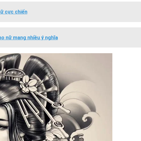
nữ cực chiến
o nữ mang nhiều ý nghĩa