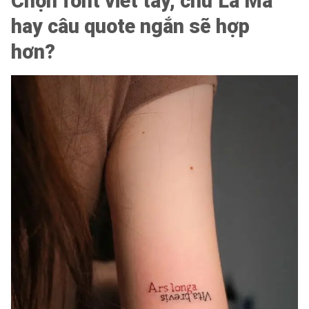
Chọn font viết tay, chữ La Mã
hay câu quote ngắn sẽ hợp
hơn?