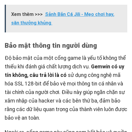
Xem thêm >>>
Sảnh Bắn Cá Jili - Mẹo chơi hay,
săn thưởng khủng
Bảo mật thông tin người dùng
Độ bảo mật của một cổng game là yếu tố không thể
thiếu khi đánh giá chất lượng dịch vụ.
Gemwin có uy
tín không, câu trả lời là có
sử dụng công nghệ mã
hóa SSL 128-bit để bảo vệ mọi thông tin cá nhân và
tài chính của người chơi. Điều này giúp ngăn chặn sự
xâm nhập của hacker và các bên thứ ba, đảm bảo
rằng các dữ liệu quan trọng của thành viên luôn được
bảo vệ an toàn.