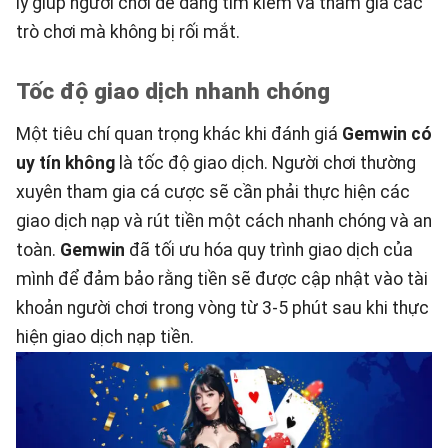
lý giúp người chơi dễ dàng tìm kiếm và tham gia các
trò chơi mà không bị rối mắt.
Tốc độ giao dịch nhanh chóng
Một tiêu chí quan trọng khác khi đánh giá
Gemwin có
uy tín không
là tốc độ giao dịch. Người chơi thường
xuyên tham gia cá cược sẽ cần phải thực hiện các
giao dịch nạp và rút tiền một cách nhanh chóng và an
toàn.
Gemwin
đã tối ưu hóa quy trình giao dịch của
mình để đảm bảo rằng tiền sẽ được cập nhật vào tài
khoản người chơi trong vòng từ 3-5 phút sau khi thực
hiện giao dịch nạp tiền.