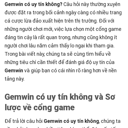
Gemwin
có uy tín không?
Câu hỏi này thường xuyên
được đặt ra trong bối cảnh ngày càng có nhiều trang
cá cược lừa đảo xuất hiện trên thị trường. Đối với
những người chơi mới, việc lựa chọn một cổng game
đáng tin cậy là rất quan trọng, nhưng cũng không ít
người chơi lâu năm cảm thấy lo ngại khi tham gia.
Trong bài viết này, chúng ta sẽ cùng tìm hiểu về
những tiêu chí cần thiết để đánh giá độ uy tín của
Gemwin
và giúp bạn có cái nhìn rõ ràng hơn về nền
tảng này.
Gemwin có uy tín không và Sơ
lược về cổng game
Để trả lời câu hỏi
Gemwin có uy tín không
, chúng ta