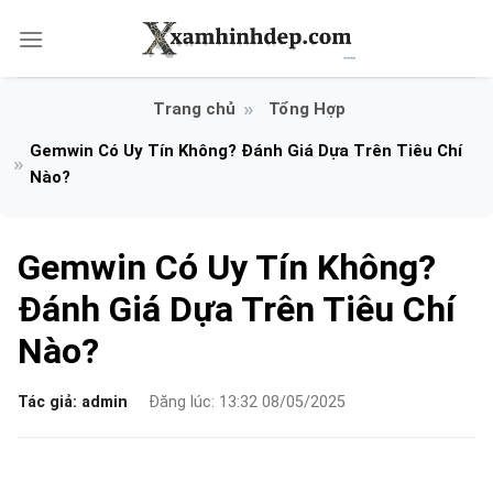
Bỏ
qua
nội
dung
Tổng Hợp
Gemwin Có Uy Tín Không? Đánh Giá Dựa Trên Tiêu Chí
Nào?
Gemwin Có Uy Tín Không?
Đánh Giá Dựa Trên Tiêu Chí
Nào?
Tác giả:
admin
Đăng lúc: 13:32 08/05/2025