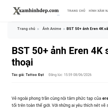
Bỏ
qua
TRANG CHỦ
HÌNH XĂM 
nội
dung
Ảnh Anime
BST 50+ ảnh Eren 4K sắ
BST 50+ ảnh Eren 4K s
thoại
Tác giả:
Tattoo Đạt
Đăng lúc: 15:59 08/06/2026
Vẻ ngoài phong trần cùng nội tâm phức tạp của
er
tối trên toàn thế giới. Với những ai yêu thích nét v