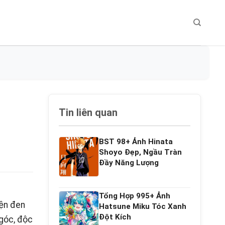
Tin liên quan
BST 98+ Ảnh Hinata
Shoyo Đẹp, Ngầu Tràn
Đầy Năng Lượng
Tổng Hợp 995+ Ảnh
ện đen
Hatsune Miku Tóc Xanh
Đột Kích
 góc, độc