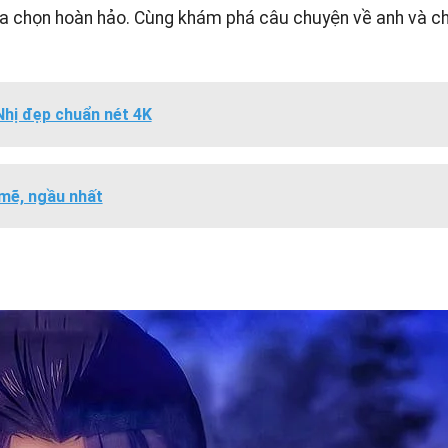
lựa chọn hoàn hảo. Cùng khám phá câu chuyện về anh và c
hị đẹp chuẩn nét 4K
mẽ, ngầu nhất