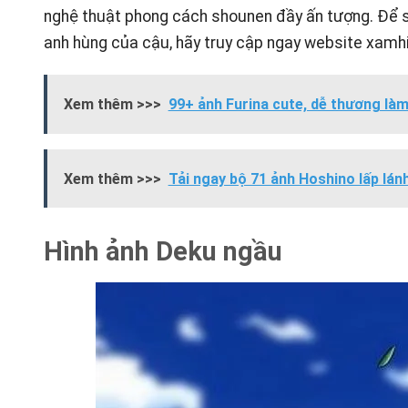
nghệ thuật phong cách shounen đầy ấn tượng. Để s
anh hùng của cậu, hãy truy cập ngay website
xamh
Xem thêm >>>
99+ ảnh Furina cute, dễ thương làm
Xem thêm >>>
Tải ngay bộ 71 ảnh Hoshino lấp lán
Hình ảnh Deku ngầu