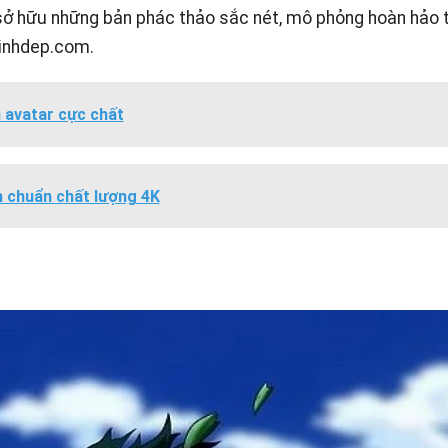
ở hữu những bản phác thảo sắc nét, mô phỏng hoàn hảo t
inhdep.com
.
 avatar cực chất
h chuẩn chất lượng 4K