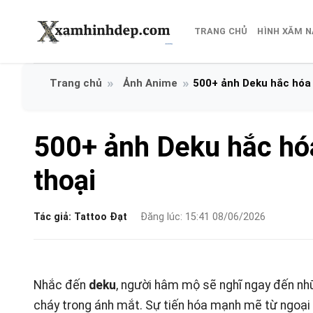
Bỏ
qua
TRANG CHỦ
HÌNH XĂM 
nội
dung
Ảnh Anime
500+ ảnh Deku hắc hóa 
500+ ảnh Deku hắc hóa
thoại
Tác giả:
Tattoo Đạt
Đăng lúc: 15:41 08/06/2026
Nhắc đến
deku
, người hâm mộ sẽ nghĩ ngay đến nh
cháy trong ánh mắt. Sự tiến hóa mạnh mẽ từ ngoại 