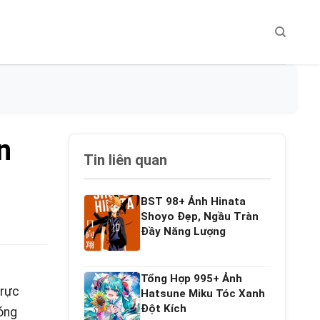
n
Tin liên quan
BST 98+ Ảnh Hinata
Shoyo Đẹp, Ngầu Tràn
Đầy Năng Lượng
Tổng Hợp 995+ Ảnh
 rực
Hatsune Miku Tóc Xanh
Đột Kích
óng