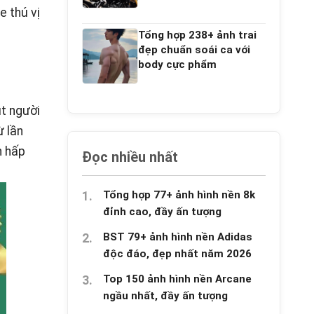
e thú vị
Tổng hợp 238+ ảnh trai
đẹp chuẩn soái ca với
body cực phẩm
t người
ừ lần
h hấp
Đọc nhiều nhất
Tổng hợp 77+ ảnh hình nền 8k
đỉnh cao, đầy ấn tượng
BST 79+ ảnh hình nền Adidas
độc đáo, đẹp nhất năm 2026
Top 150 ảnh hình nền Arcane
ngầu nhất, đầy ấn tượng