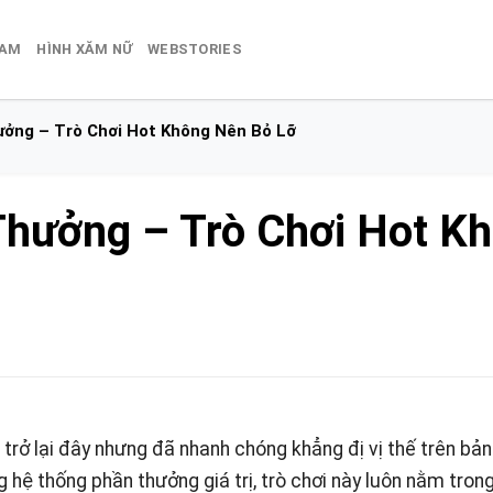
NAM
HÌNH XĂM NỮ
WEBSTORIES
ởng – Trò Chơi Hot Không Nên Bỏ Lỡ
hưởng – Trò Chơi Hot K
trở lại đây nhưng đã nhanh chóng khẳng đị vị thế trên bả
ùng hệ thống phần thưởng giá trị, trò chơi này luôn nằm tron