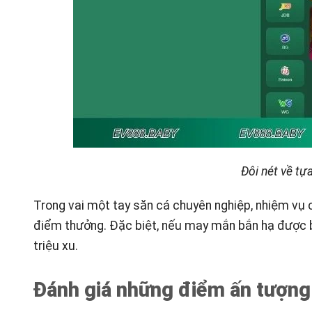
Đôi nét về t
Trong vai một tay săn cá chuyên nghiệp, nhiệm vụ c
điểm thưởng. Đặc biệt, nếu may mắn bắn hạ được b
triệu xu.
Đánh giá những điểm ấn tượng