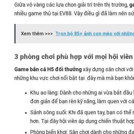
Giữa vô vàng các lựa chọn giải trí trên thị trường,
g
nhiều game thủ tại EV88. Vậy điều gì đã làm nên sứ
Xem thêm >>>
Trọn bộ 85+ ảnh con mèo với những 
3 phòng chơi phù hợp với mọi hội viên
Game bắn cá H5 đổi thưởng
xây dựng sân chơi với 
những khu vực chơi nổi bật tại đây mà mà bạn khôn
Khu ao làng: Dành cho những ai vừa bắt đầu
đơn giản để bạn rèn kỹ năng, làm quen với 
Sảnh sông suối: Khi đã quen tay, bạn có thể
hơn. Tại đây hội viên áp dụng chiến thuật h
Phòng biển khơi: Sân chơi dành cho những đạ