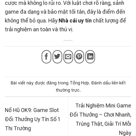
cược mà không lo rủi ro. Với luật chơi rõ ràng, sảnh
game đa dạng và bảo mật tối tân, đây là điểm đến
không thể bỏ qua. Hãy
Nhà cái uy tín
chất lượng để
trải nghiệm an toàn và thú vị.
Bài viết này được đăng trong
. Đánh dấu
Tổng Hợp
liên kết
.
thường trực
Trải Nghiệm Mini Game
Nổ Hũ OK9: Game Slot
Đổi Thưởng – Chơi Nhanh,
Đổi Thưởng Uy Tín Số 1
Trúng Thật, Giải Trí Mỗi
Thị Trường
Ngày