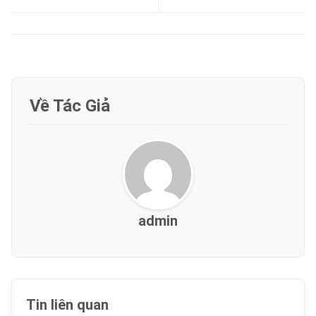
Về Tác Giả
admin
Tin liên quan