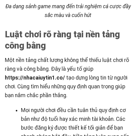
Đa dạng sảnh game mang đến trải nghiệm cá cược đầy
sắc màu và cuốn hút
Luật chơi rõ ràng tại nền tảng
công bằng
Một nền tảng chất lượng không thể thiếu luật chơi rõ
ràng và công bằng. Đây là yếu tố giúp
https://nhacaiuytin1.co/
tạo dựng lòng tin từ người
chơi. Cùng tìm hiểu những quy định quan trọng giúp
bạn nắm chắc phần thắng.
Mọi người chơi đều cần tuân thủ quy định cơ
bản như độ tuổi hay xác minh tài khoản. Các
bước đăng ký được thiết kế tối giản để bạn