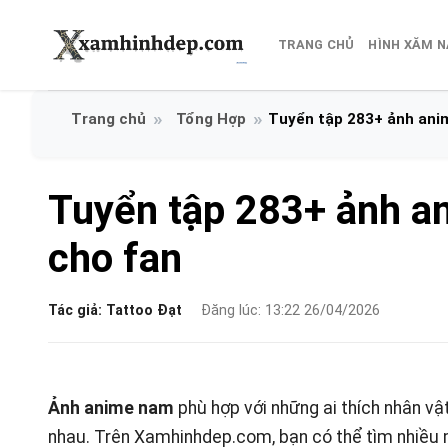
Bỏ
qua
TRANG CHỦ
HÌNH XĂM 
nội
dung
Tổng Hợp
Tuyển tập 283+ ảnh ani
Tuyển tập 283+ ảnh a
cho fan
Tác giả:
Tattoo Đạt
Đăng lúc: 13:22 26/04/2026
Ảnh anime nam
phù hợp với những ai thích nhân vậ
nhau. Trên
Xamhinhdep.com
, bạn có thể tìm nhiều