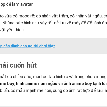
hợp để làm avatar.
vừa có mood rõ: có nhân vật trầm, có nhân vật ngầu, có 
 Những bức hình như vậy rất dễ lưu về máy để đổi ảnh đại
ật yêu thích.
 dẫn dành cho người chơi Việt
hái cuốn hút
ắt có chiều sâu, mái tóc tạo hình rõ và trang phục mang 
ime boy
,
hình anime nam ngầu
và
ảnh anime boy lạnh lù
 bí ẩn, có mẫu mạnh mẽ hơn, cũng có ảnh rất hợp để lưu l