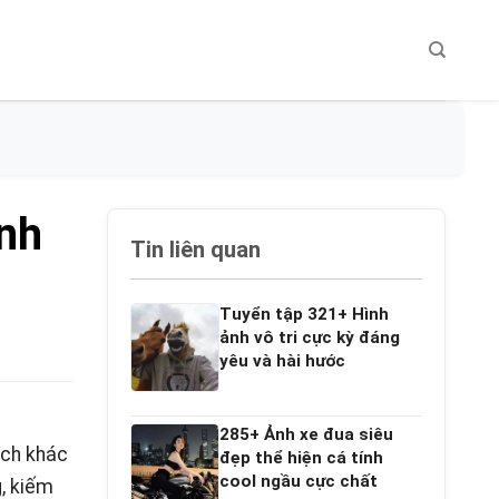
nh
Tin liên quan
Tuyển tập 321+ Hình
ảnh vô tri cực kỳ đáng
yêu và hài hước
285+ Ảnh xe đua siêu
ách khác
đẹp thể hiện cá tính
cool ngầu cực chất
g, kiếm