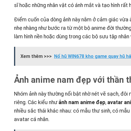
sĩ hoặc những nhân vật có ánh mắt và tạo hình rất 
Điểm cuốn của dòng ảnh này nằm ở cảm giác vừa ảo 
nhẹ nhàng như bước ra từ một bộ anime đời thường.
làm hình nền hoặc dùng trong các bộ sưu tập nhân v
Xem thêm >>>
Nổ hũ WIN678 kho game quay hũ hấp
Ảnh anime nam đẹp với thần t
Nhóm ảnh này thường nổi bật nhờ nét vẽ sạch, đôi m
riêng. Các kiểu như
ảnh nam anime đẹp
,
avatar an
nhiều sắc thái khác nhau: có mẫu thư sinh, có mẫu
avatar cá nhân.