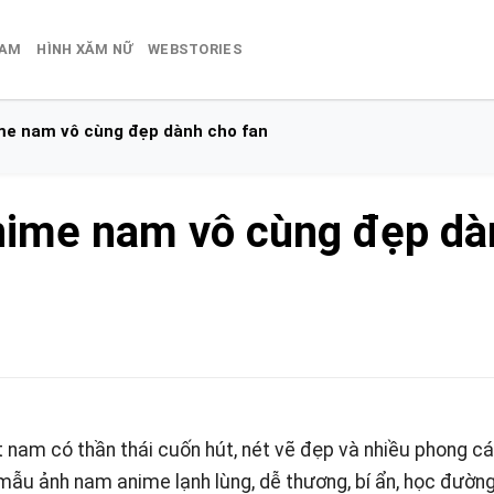
NAM
HÌNH XĂM NỮ
WEBSTORIES
me nam vô cùng đẹp dành cho fan
nime nam vô cùng đẹp dà
t nam có thần thái cuốn hút, nét vẽ đẹp và nhiều phong c
 mẫu ảnh nam anime lạnh lùng, dễ thương, bí ẩn, học đườn