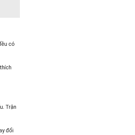
 đều có
thích
u. Trận
ay đổi