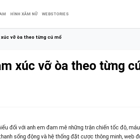
NAM
HÌNH XĂM NỮ
WEBSTORIES
 xúc vỡ òa theo từng cú mổ
ảm xúc vỡ òa theo từng c
hiếu đối với anh em đam mê những trận chiến tốc độ, máu
m thanh sống động và hệ thống đặt cược thông minh, web 