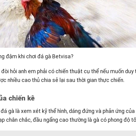
g đậm khi chơi đá gà Betvisa?
 đòi hỏi anh em phải có chiến thuật cụ thể nếu muốn duy 
ợc nhiều cao thủ chia sẻ lại sau thời gian thực chiến.
ủa chiến kê
 đá gà là xem xét kỹ thể hình, dáng đứng và phản ứng của
đạp chân chắc, đầu ngẩng cao thường là gà có phong độ tố