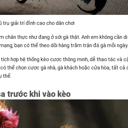
trụ giải trí đỉnh cao cho dân chơi
ệm chân thực như đang ở sới gà thật. Anh em không cần d
có mạng, bạn có thể theo dõi hàng trăm trận đá gà mỗi ngày
 tích hợp hệ thống kèo cược thông minh, dễ thao tác và c
em có thể chọn cược gà nhà, gà khách hoặc cửa hòa, tất cả
ụ thể.
sa trước khi vào kèo