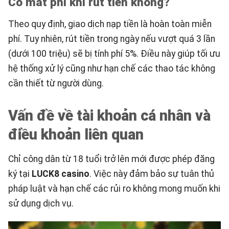
Có mất phí khi rút tiền không?
Theo quy định, giao dịch nạp tiền là hoàn toàn miễn
phí. Tuy nhiên, rút tiền trong ngày nếu vượt quá 3 lần
(dưới 100 triệu) sẽ bị tính phí 5%. Điều này giúp tối ưu
hệ thống xử lý cũng như hạn chế các thao tác không
cần thiết từ người dùng.
Vấn đề về tài khoản cá nhân và
điều khoản liên quan
Chỉ công dân từ 18 tuổi trở lên mới được phép đăng
ký tại
LUCK8 casino
. Việc này đảm bảo sự tuân thủ
pháp luật và hạn chế các rủi ro không mong muốn khi
sử dụng dịch vụ.