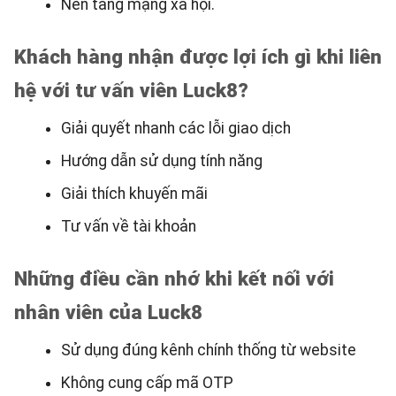
Nền tảng mạng xã hội.
Khách hàng nhận được lợi ích gì khi liên
hệ với tư vấn viên Luck8?
Giải quyết nhanh các lỗi giao dịch
Hướng dẫn sử dụng tính năng
Giải thích khuyến mãi
Tư vấn về tài khoản
Những điều cần nhớ khi kết nối với
nhân viên của Luck8
Sử dụng đúng kênh chính thống từ website
Không cung cấp mã OTP