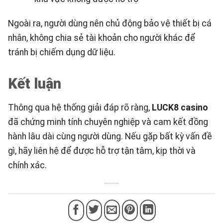
Ngoài ra, người dùng nên chủ động bảo vệ thiết bị cá
nhân, không chia sẻ tài khoản cho người khác để
tránh bị chiếm dụng dữ liệu.
Kết luận
Thông qua hệ thống giải đáp rõ ràng,
LUCK8 casino
đã chứng minh tính chuyên nghiệp và cam kết đồng
hành lâu dài cùng người dùng. Nếu gặp bất kỳ vấn đề
gì, hãy liên hệ để được hỗ trợ tận tâm, kịp thời và
chính xác.