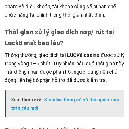
phạm về điều khoản, tài khoản cũng sẽ bị hạn chế
chức năng tài chính trong thời gian nhất định.
Thời gian xử lý giao dịch nạp/ rút tại
Luck8 mất bao lâu?
Thông thường, giao dịch tại
LUCK8 casino
được xử lý
trong vòng 1–5 phút. Tuy nhiên, nếu quá thời gian này
mà không nhận được phản hồi, người dùng nên chủ
động liên hệ bộ phận hỗ trợ để được kiểm tra.
Xem thêm >>>
Socolive bóng đá và thói quen xem
trận cầu mới