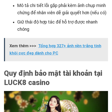
Mô tả chi tiết lỗi gặp phải kèm ảnh chụp minh
chứng để nhân viên dễ giải quyết hơn (nếu có)
Giữ thái độ hợp tác để hỗ trợ được nhanh
chóng
Xem thêm >>>
Tổng hợp 327+ ảnh nền trắng tinh
khôi cực đẹp dành cho PC
Quy định bảo mật tài khoản tại
LUCK8 casino