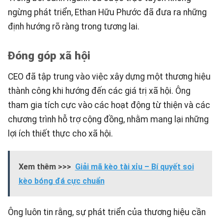
ngừng phát triển, Ethan Hữu Phước đã đưa ra những
định hướng rõ ràng trong tương lai.
Đóng góp xã hội
CEO đã tập trung vào việc xây dựng một thương hiệu
thành công khi hướng đến các giá trị xã hội. Ông
tham gia tích cực vào các hoạt động từ thiện và các
chương trình hỗ trợ cộng đồng, nhằm mang lại những
lợi ích thiết thực cho xã hội.
Xem thêm >>>
Giải mã kèo tài xỉu – Bí quyết soi
kèo bóng đá cực chuẩn
Ông luôn tin rằng, sự phát triển của thương hiệu cần