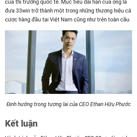
của thị trường quốc tế. Mục tiêu dài hạn của ông là
đưa 33win trở thành một trong những thương hiệu cá
cược hàng đầu tại Việt Nam cũng như trên toàn cầu.
Định hướng trong tương lai của CEO Ethan Hữu Phước
Kết luận